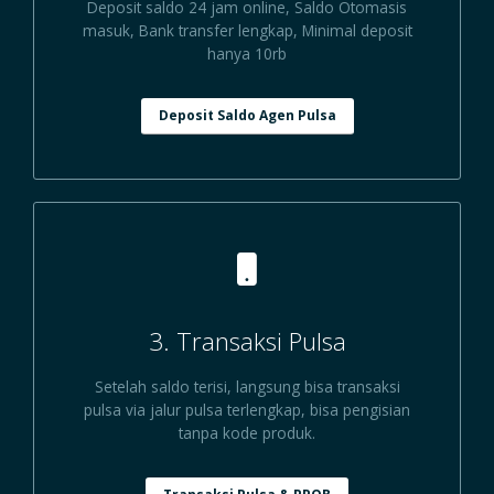
Deposit saldo 24 jam online, Saldo Otomasis
masuk, Bank transfer lengkap, Minimal deposit
hanya 10rb
Deposit Saldo Agen Pulsa
3. Transaksi Pulsa
Setelah saldo terisi, langsung bisa transaksi
pulsa via jalur pulsa terlengkap, bisa pengisian
tanpa kode produk.