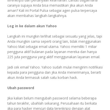
Transaksi Massal
terenkripsi dan pertanyaan keamanan. Lantas bagaimana
caranya supaya Anda bisa memastikan jika akun Anda
aman? Kali ini Portal Pulsa sebagai agen pulsa terpercaya
akan membahas langkah-langkahnya.
Pulsa Transfer
Transaksi Via WhatsApp
Log in ke dalam akun Yahoo
Langkah ini mungkin terlihat sebagai sesuatu yang jelas, tapi
Topup E-Wallet
Anda mungkin sama seperti orang lain, tidak menggunakan
Transaksi Via Facebook
Yahoo Mail sebagai email utama. Yahoo memiliki 1 miliar
pengguna aktif bulanan pada layanan mereka dan hanya
225 juta pengguna yang aktif menggunakan layanan email.
Voucher Game Online
Transaksi Via Telegram
Jadi cek email Yahoo. Yahoo sudah mulai mengirim notifikasi
kepada para pengguna dan jika Anda menerimanya, berarti
akun Anda termasuk salah satu korban hack.
Voucher Wifi, dll
Transaksi Via Gtalk
Ubah password
Jika kalian belum mengubah password selama beberapa
tahun terakhir, ubahlah sekarang. Perusahaan itu berkata
Pasca Bayar / PPOB
Transaksi Via Twitter
jika para hacker mencuri data terenkripsi dengan alat