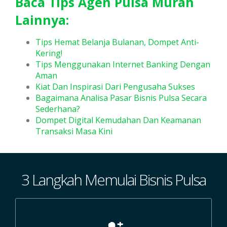
Baca Tips Agen Pulsa Murah
Lainnya:
Tips Hemat Belanja Bulanan, Dompet Anti-
Kering!
Tips Menggunakan Internet Banking Dengan
Aman
Kiat Dan Inspirasi Dari Pengusaha Sukses
Bagaimana Analisa Pasar Bisnis Pulsa Secara
Sederhana?
Dompet Digital Kemudahan Dan Keamanan
Transaksi Masa Kini
3 Langkah Memulai Bisnis Pulsa