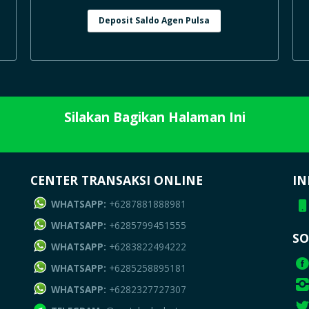
Deposit Saldo Agen Pulsa
Silakan Bagikan Halaman Ini
CENTER TRANSAKSI ONLINE
IN
WHATSAPP:
+6287881888981
WHATSAPP:
+6285799451555
SO
WHATSAPP:
+6283822494222
WHATSAPP:
+6285258895181
WHATSAPP:
+6282327727307