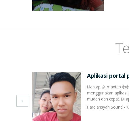
Te
Aplikasi portal
ngat terpercaya,
Mantap 👍 mantap 👍
ya harganya murah
menggunakan aplkasi po
..
mudah dan cepat. Di apl

Hardiansyah Sound - K