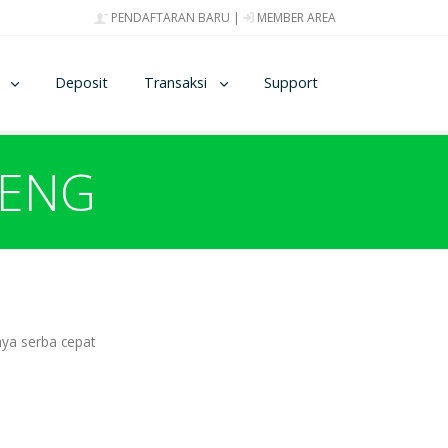
PENDAFTARAN BARU
|
MEMBER AREA
Deposit
Transaksi
Support
NENG
nya serba cepat