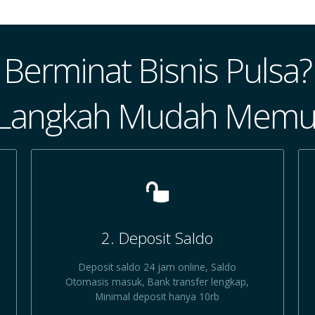
Berminat Bisnis Pulsa?
 Langkah Mudah Memul
2. Deposit Saldo
Deposit saldo 24 jam online, Saldo
Otomasis masuk, Bank transfer lengkap,
Minimal deposit hanya 10rb