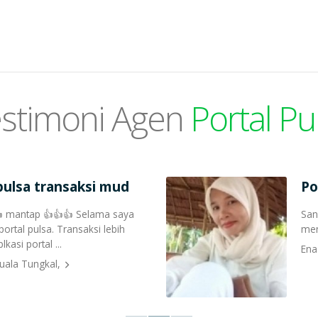
stimoni Agen
Portal Pu
 pulsa transaksi mud
Po
 mantap 👍👍👍 Selama saya
San
rtal pulsa. Transaksi lebih
men
kasi portal ...
Ena
uala Tungkal,