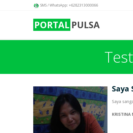
SMS / WhatsApp: +6282313000066
PORTAL
PULSA
Tes
Saya 
Saya sanga
KRISTINA