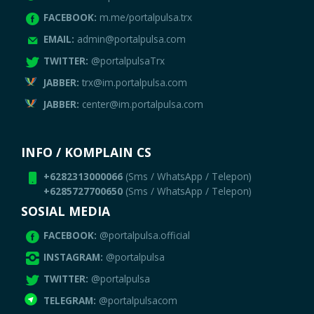
FACEBOOK:
m.me/portalpulsa.trx
EMAIL:
admin@portalpulsa.com
TWITTER:
@portalpulsaTrx
JABBER:
trx@im.portalpulsa.com
JABBER:
center@im.portalpulsa.com
INFO / KOMPLAIN CS
+6282313000066
(Sms / WhatsApp / Telepon)
+6285727700650
(Sms / WhatsApp / Telepon)
SOSIAL MEDIA
FACEBOOK:
@portalpulsa.official
INSTAGRAM:
@portalpulsa
TWITTER:
@portalpulsa
TELEGRAM:
@portalpulsacom