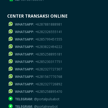
CENTER TRANSAKSI ONLINE
WHATSAPP:
+6287881888981
WHATSAPP:
+6282326555141
WHATSAPP:
+6285799451555
WHATSAPP:
+6283822494222
WHATSAPP:
+6285258895181
WHATSAPP:
+6285230317751
WHATSAPP:
+6282327727307
WHATSAPP:
+6281567770768
WHATSAPP:
+6282327726892
WHATSAPP:
+6285258895470
TELEGRAM:
@portalpulsabot
TELEGRAM:
@portalnewbot