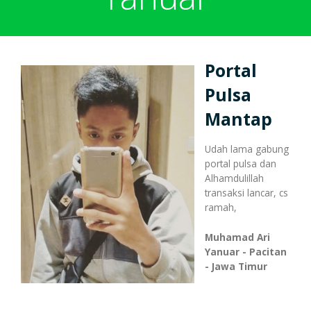
Harga Pulsa Elektrik
Bonus
Portal
Token PLN murah
Bonus Mingguan
Deposit
Pulsa
Mantap
Pulsa Reguler
Transaksi
Bonus Transaksi
Udah lama gabung
portal pulsa dan
Alhamdulillah
Paket Data Internet
Cara Transaksi
Support
transaksi lancar, cs
ramah,
Muhamad Ari
Paket SMS & Telepon
Transaksi Terjadwal
Yanuar - Pacitan
- Jawa Timur
Unlock / Aktivasi Voucher