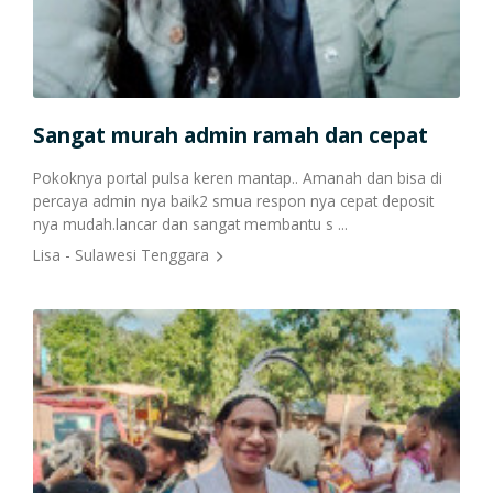
Cetak Struk Token & PPOB
Transaksi Via API
Sangat murah admin ramah dan cepat
Pokoknya portal pulsa keren mantap.. Amanah dan bisa di
percaya admin nya baik2 smua respon nya cepat deposit
nya mudah.lancar dan sangat membantu s ...
Lisa - Sulawesi Tenggara
Bi
Seme
buka
berju
Sinta