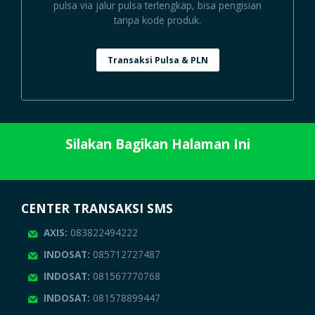
pulsa via jalur pulsa terlengkap, bisa pengisian
tanpa kode produk.
Transaksi Pulsa & PLN
Silakan Bagikan Halaman Ini
CENTER TRANSAKSI SMS
AXIS:
083822494222
INDOSAT:
085712727487
INDOSAT:
081567770768
INDOSAT:
081578899447