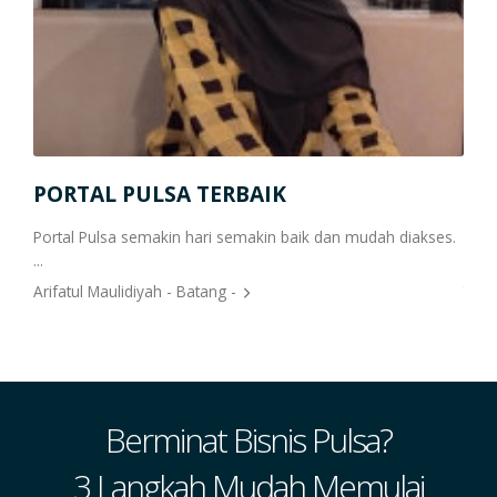
Por
PORTAL PULSA TERBAIK
Saya
Portal Pulsa semakin hari semakin baik dan mudah diakses.
cepa
...
pulsa
Arifatul Maulidiyah - Batang -
Yasi
Berminat Bisnis Pulsa?
3 Langkah Mudah Memulai