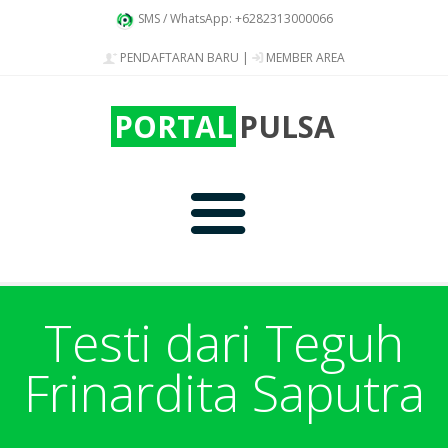
SMS / WhatsApp: +6282313000066
PENDAFTARAN BARU
|
MEMBER AREA
PORTAL
PULSA
Home
Testi dari Teguh
Frinardita Saputra
Produk