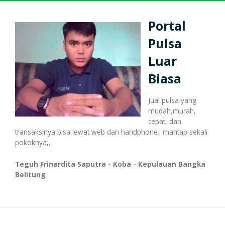
Harga Pulsa Elektrik
Bonus
Portal
Pulsa
Token PLN murah
Bonus Mingguan
Deposit
Luar
Biasa
Pulsa Reguler
Transaksi
Bonus Transaksi
Jual pulsa yang
mudah,murah,
cepat, dan
transaksinya bisa lewat web dan handphone.. mantap sekali
Paket Data Internet
Cara Transaksi
Support
pokoknya,,
Teguh Frinardita Saputra - Koba - Kepulauan Bangka
Belitung
Paket SMS & Telepon
Transaksi Terjadwal
Unlock / Aktivasi Voucher