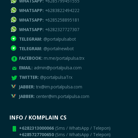
WHATSAPP:
+6285799451555
WHATSAPP:
+6283822494222
WHATSAPP:
+6285258895181
WHATSAPP:
+6282327727307
TELEGRAM:
@portalpulsabot
TELEGRAM:
@portalnewbot
FACEBOOK:
m.me/portalpulsa.trx
EMAIL:
admin@portalpulsa.com
TWITTER:
@portalpulsaTrx
JABBER:
trx@im.portalpulsa.com
JABBER:
center@im.portalpulsa.com
INFO / KOMPLAIN CS
+6282313000066
(Sms / WhatsApp / Telepon)
+6285727700650
(Sms / WhatsApp / Telepon)