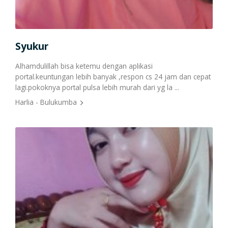
Cetak Struk Token & PPOB
Transaksi Via API
Syukur
De
o
Alhamdulillah bisa ketemu dengan aplikasi
Isi 
n
portal.keuntungan lebih banyak ,respon cs 24 jam dan cepat
sele
lagi.pokoknya portal pulsa lebih murah dari yg la ...
band
Harlia - Bulukumba
Roya