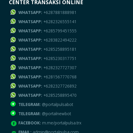
CENTER TRANSAKSI ONLINE
WHATSAPP:
+6287881888981
WHATSAPP:
+6282326555141
WHATSAPP:
+6285799451555
WHATSAPP:
+6283822494222
WHATSAPP:
+6285258895181
WHATSAPP:
+6285230317751
WHATSAPP:
+6282327727307
WHATSAPP:
+6281567770768
WHATSAPP:
+6282327726892
WHATSAPP:
+6285258895470
TELEGRAM:
@portalpulsabot
TELEGRAM:
@portalnewbot
FACEBOOK:
m.me/portalpulsa.trx
EMAIL:
admin@portalpulsa.com