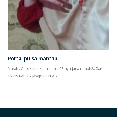
Portal pulsa mantap
Apl
rikan
Murah.. Cocok untuk jualan ni.. CS nya juga ramah2.. 🥰❣️ ...
sang
...r
Gladis Kahar - Jayapura City
Retn