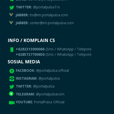
TWITTER:
@portalpulsaTrx
JABBER:
trx@im.portalpulsa.com
JABBER:
center@im.portalpulsa.com
INFO / KOMPLAIN CS
+6282313000066
(Sms / WhatsApp / Telepon)
+6285727700650
(Sms / WhatsApp / Telepon)
SOSIAL MEDIA
FACEBOOK:
@portalpulsa.official
INSTAGRAM:
@portalpulsa
TWITTER:
@portalpulsa
TELEGRAM:
@portalpulsacom
YOUTUBE:
PortalPulsa Official