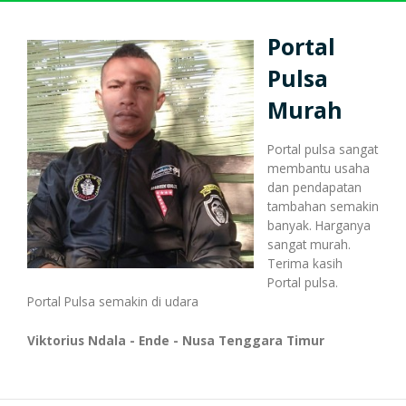
Harga Pulsa Elektrik
Bonus
Portal
Pulsa
Token PLN murah
Bonus Mingguan
Deposit
Murah
Portal pulsa sangat
membantu usaha
Pulsa Reguler
Transaksi
Bonus Transaksi
dan pendapatan
tambahan semakin
banyak. Harganya
sangat murah.
Paket Data Internet
Cara Transaksi
Support
Terima kasih
Portal pulsa.
Portal Pulsa semakin di udara
Paket SMS & Telepon
Transaksi Terjadwal
Viktorius Ndala - Ende - Nusa Tenggara Timur
Unlock / Aktivasi Voucher