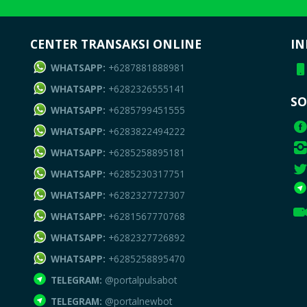
CENTER TRANSAKSI ONLINE
IN
WHATSAPP:
+6287881888981
WHATSAPP:
+6282326555141
SO
WHATSAPP:
+6285799451555
WHATSAPP:
+6283822494222
WHATSAPP:
+6285258895181
WHATSAPP:
+6285230317751
WHATSAPP:
+6282327727307
WHATSAPP:
+6281567770768
WHATSAPP:
+6282327726892
WHATSAPP:
+6285258895470
TELEGRAM:
@portalpulsabot
TELEGRAM:
@portalnewbot