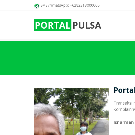
SMS / WhatsApp: +6282313000066
PORTAL
PULSA
Porta
Transaksi n
Komplainny
Isnarman