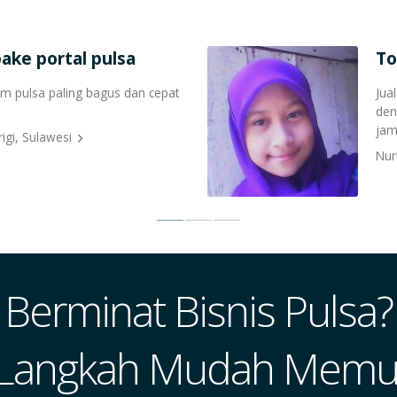
ake portal pulsa
To
rim pulsa paling bagus dan cepat
Jua
den
jam
rigi, Sulawesi
Nur
Berminat Bisnis Pulsa?
 Langkah Mudah Memul