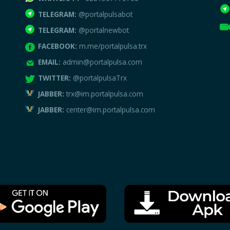
TELEGRAM:
@portalpulsabot
TELEGRAM:
@portalnewbot
FACEBOOK:
m.me/portalpulsa.trx
EMAIL:
admin@portalpulsa.com
TWITTER:
@portalpulsaTrx
JABBER:
trx@im.portalpulsa.com
JABBER:
center@im.portalpulsa.com