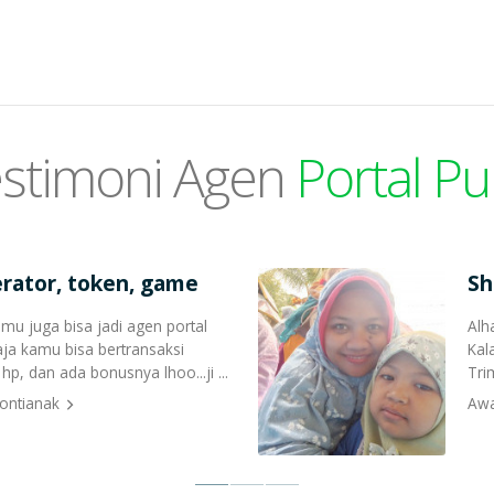
stimoni Agen
Portal Pu
perator, token, game
Sh
amu juga bisa jadi agen portal
Alh
aja kamu bisa bertransaksi
Kal
, dan ada bonusnya lhoo...ji ...
Trim
ontianak
Awa