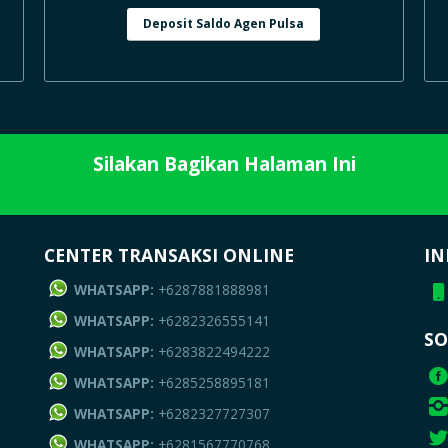
Deposit Saldo Agen Pulsa
Silakan Bagikan Halaman Ini
CENTER TRANSAKSI ONLINE
IN
WHATSAPP:
+6287881888981
WHATSAPP:
+6282326555141
SO
WHATSAPP:
+6283822494222
WHATSAPP:
+6285258895181
WHATSAPP:
+6282327727307
WHATSAPP:
+6281567770768