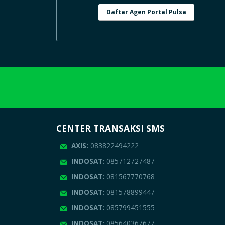
Daftar Agen Portal Pulsa
CENTER TRANSAKSI SMS
AXIS:
083822494222
INDOSAT:
085712727487
INDOSAT:
081567770768
INDOSAT:
081578899447
INDOSAT:
085799451555
INDOSAT:
085640367677