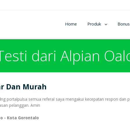
Home
Produk
Bonus
Testi dari Alpian Oal
ar Dan Murah
dng portalpulsa semua referal saya mengakui kecepatan respon dan pu
asan pelanggan. Amin
lo - Kota Gorontalo