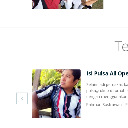
Te
Isi Pulsa All O
Selain jadi pemakai, k
pulsa,,cukup d rumah 
dengan menggunakan hp

Rahman Sastrawan - P