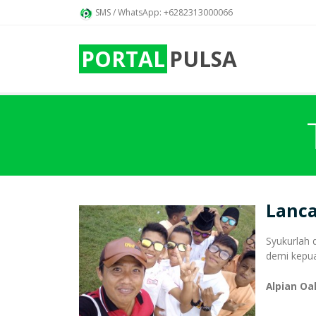
SMS / WhatsApp: +6282313000066
PORTAL
PULSA
Lanc
Syukurlah 
demi kepu
Alpian Oa