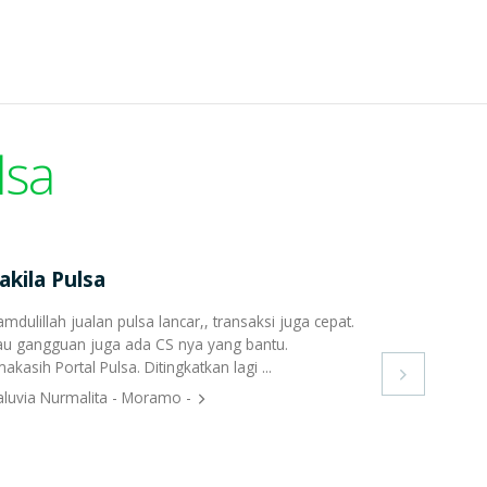
lsa
akila Pulsa
amdulillah jualan pulsa lancar,, transaksi juga cepat.
au gangguan juga ada CS nya yang bantu.
akasih Portal Pulsa. Ditingkatkan lagi ...

luvia Nurmalita - Moramo -