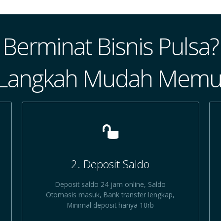
Berminat Bisnis Pulsa?
 Langkah Mudah Memul
2. Deposit Saldo
Deposit saldo 24 jam online, Saldo
Otomasis masuk, Bank transfer lengkap,
Minimal deposit hanya 10rb