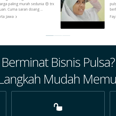
harga paling murah sedunia 😍 trx
pul
uan. Cuma saran doang ...
ber
arta Jawa
Fay
Berminat Bisnis Pulsa?
 Langkah Mudah Memul