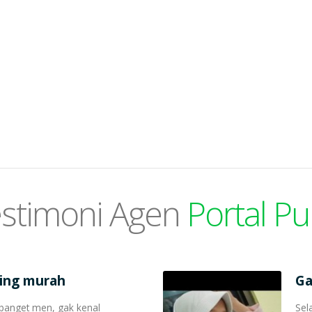
stimoni Agen
Portal Pu
ling murah
Ga
banget men, gak kenal
Sel