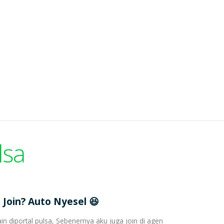
lsa
 Join? Auto Nyesel 😆
ain diportal pulsa, Sebenernya aku juga join di agen