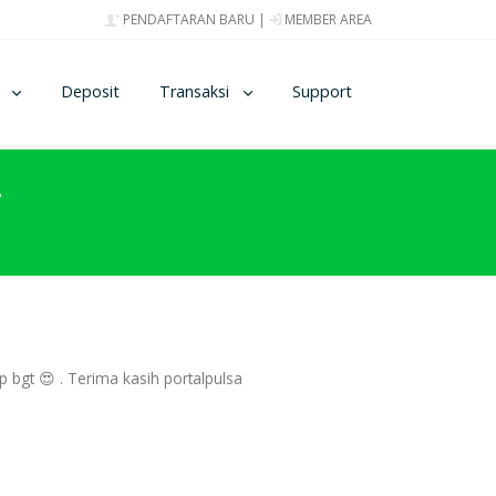
PENDAFTARAN BARU
|
MEMBER AREA
Deposit
Transaksi
Support
i
bgt 😍 . Terima kasih portalpulsa