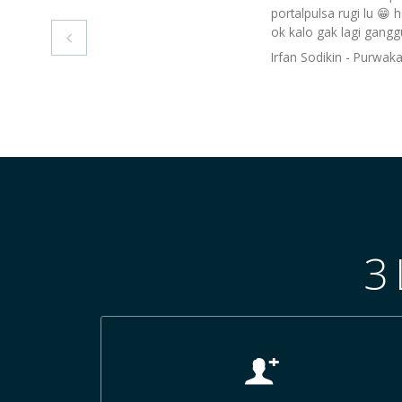
portalpulsa rugi lu 😁 
ok kalo gak lagi gangg

Irfan Sodikin - Purwak
3