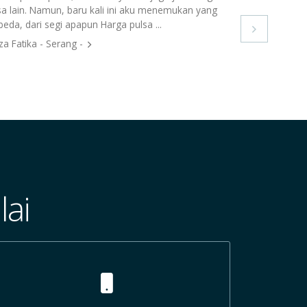
sa lain. Namun, baru kali ini aku menemukan yang
beda, dari segi apapun Harga pulsa ...

za Fatika - Serang -
ai