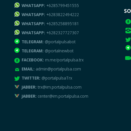
WHATSAPP:
+6285799451555
SO
WHATSAPP:
+6283822494222
WHATSAPP:
+6285258895181
WHATSAPP:
+6282327727307
TELEGRAM:
@portalpulsabot
TELEGRAM:
@portalnewbot
FACEBOOK:
m.me/portalpulsa.trx
EMAIL:
admin@portalpulsa.com
TWITTER:
@portalpulsaTrx
JABBER:
trx@im.portalpulsa.com
JABBER:
center@im.portalpulsa.com