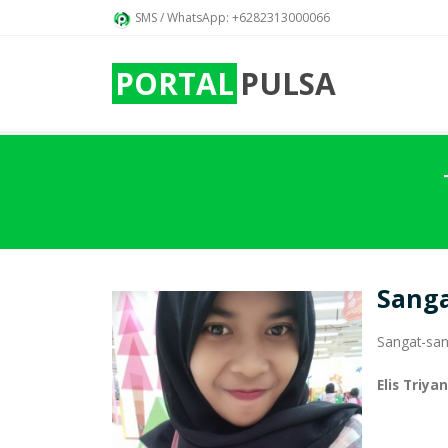
SMS / WhatsApp: +6282313000066
PORTAL
PULSA
Sanga
Sangat-san
Elis Triy