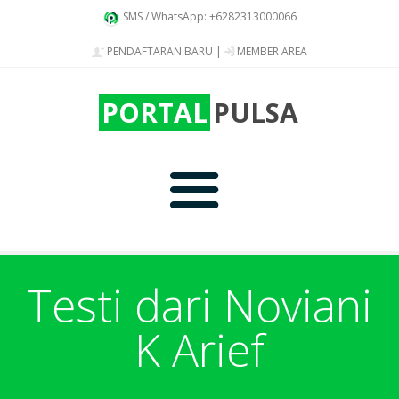
SMS / WhatsApp: +6282313000066
PENDAFTARAN BARU
|
MEMBER AREA
PORTAL
PULSA
Home
Testi dari Noviani
K Arief
Produk