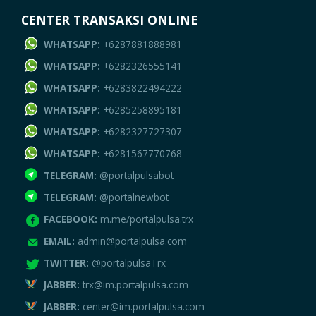
CENTER TRANSAKSI ONLINE
WHATSAPP:
+6287881888981
WHATSAPP:
+6282326555141
WHATSAPP:
+6283822494222
WHATSAPP:
+6285258895181
WHATSAPP:
+6282327727307
WHATSAPP:
+6281567770768
TELEGRAM:
@portalpulsabot
TELEGRAM:
@portalnewbot
FACEBOOK:
m.me/portalpulsa.trx
EMAIL:
admin@portalpulsa.com
TWITTER:
@portalpulsaTrx
JABBER:
trx@im.portalpulsa.com
JABBER:
center@im.portalpulsa.com