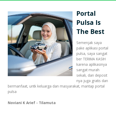
Harga Pulsa Elektrik
Bonus
Portal
Pulsa Is
Token PLN murah
Bonus Mingguan
Deposit
The Best
Semenjak saya
pake aplikasi portal
Pulsa Reguler
Transaksi
Bonus Transaksi
pulsa, saya sangat
ber TERIMA KASIH
karena aplikasinya
sangat murah
Paket Data Internet
Cara Transaksi
Support
sekali, dan deposit
nya juga gratis dan
bermanfaat, untk keluarga dan masyarakat, mantap portal
pulsa
Paket SMS & Telepon
Transaksi Terjadwal
Noviani K Arief - Tilamuta
Unlock / Aktivasi Voucher