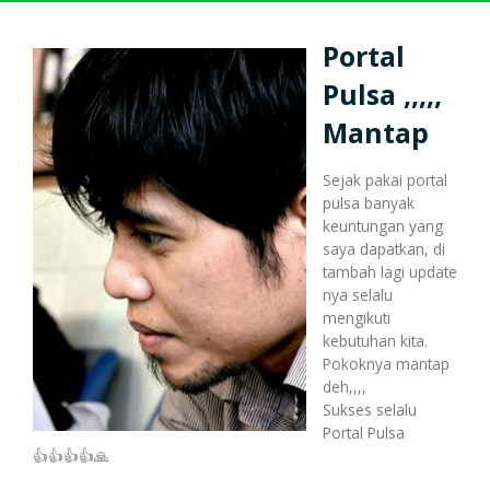
Harga Pulsa Elektrik
Bonus
Portal
Pulsa ,,,,,
Token PLN murah
Bonus Mingguan
Deposit
Mantap
Sejak pakai portal
pulsa banyak
Pulsa Reguler
Transaksi
Bonus Transaksi
keuntungan yang
saya dapatkan, di
tambah lagi update
nya selalu
Paket Data Internet
Cara Transaksi
Support
mengikuti
kebutuhan kita.
Pokoknya mantap
deh,,,,
Paket SMS & Telepon
Transaksi Terjadwal
Sukses selalu
Portal Pulsa
👍👍👍👍🙏
Unlock / Aktivasi Voucher