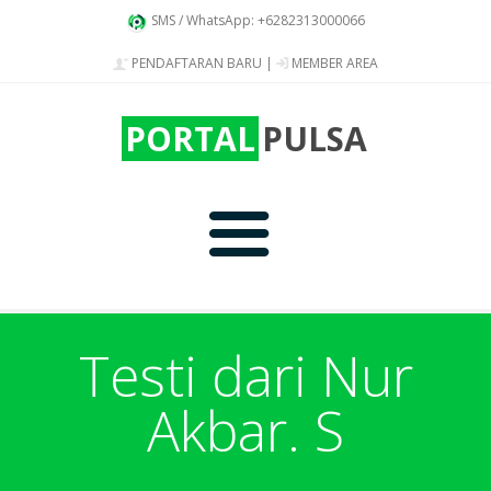
SMS / WhatsApp: +6282313000066
PENDAFTARAN BARU
|
MEMBER AREA
PORTAL
PULSA
Home
Testi dari Nur
Akbar. S
Produk