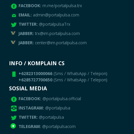
FACEBOOK:
m.me/portalpulsa.trx
EMAIL:
admin@portalpulsa.com
TWITTER:
@portalpulsaTrx
JABBER:
trx@im.portalpulsa.com
JABBER:
center@im.portalpulsa.com
INFO / KOMPLAIN CS
+6282313000066
(Sms / WhatsApp / Telepon)
+6285727700650
(Sms / WhatsApp / Telepon)
SOSIAL MEDIA
FACEBOOK:
@portalpulsa.official
INSTAGRAM:
@portalpulsa
TWITTER:
@portalpulsa
TELEGRAM:
@portalpulsacom