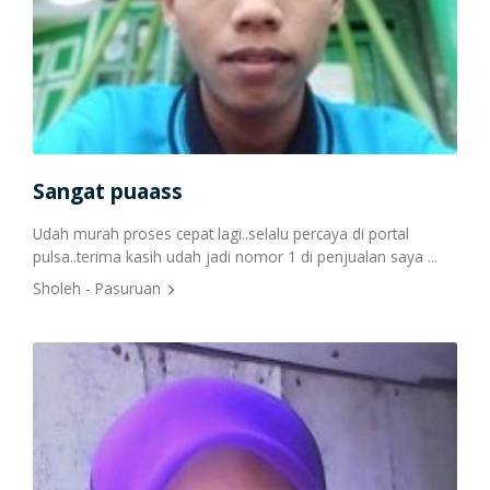
Cetak Struk Token & PPOB
Transaksi Via API
Sangat puaass
Alh
Udah murah proses cepat lagi..selalu percaya di portal
Assa
pulsa..terima kasih udah jadi nomor 1 di penjualan saya ...
Bera
semu
Sholeh - Pasuruan
Ahma