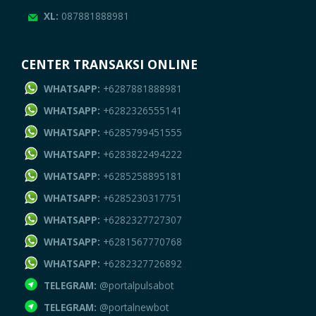
XL:
087881888981
CENTER TRANSAKSI ONLINE
WHATSAPP:
+6287881888981
WHATSAPP:
+6282326555141
WHATSAPP:
+6285799451555
WHATSAPP:
+6283822494222
WHATSAPP:
+6285258895181
WHATSAPP:
+6285230317751
WHATSAPP:
+6282327727307
WHATSAPP:
+6281567770768
WHATSAPP:
+6282327726892
TELEGRAM:
@portalpulsabot
TELEGRAM:
@portalnewbot