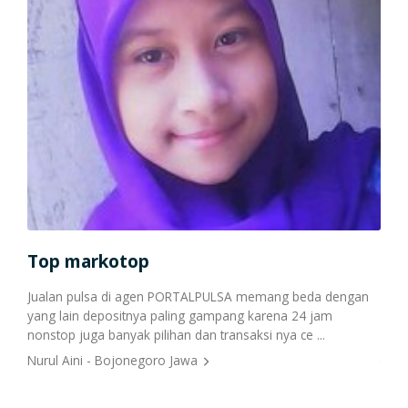
Top markotop
Be
Jualan pulsa di agen PORTALPULSA memang beda dengan
yang lain depositnya paling gampang karena 24 jam
Alha
nonstop juga banyak pilihan dan transaksi nya ce ...
kead
jadi
Nurul Aini - Bojonegoro Jawa
Suri