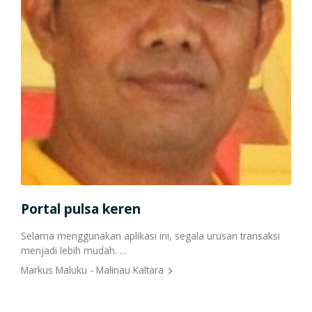
L
Portal pulsa keren
Por
Selama menggunakan aplikasi ini, segala urusan transaksi
Pake
a
menjadi lebih mudah. ...
memb
erima
Markus Maluku - Malinau Kaltara
dari 
Adel