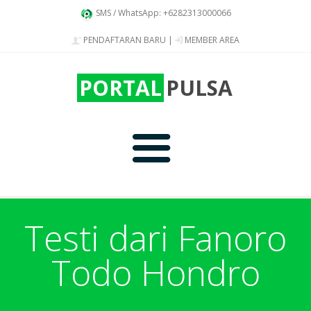
SMS / WhatsApp: +6282313000066
PENDAFTARAN BARU
|
MEMBER AREA
PORTAL
PULSA
Home
Testi dari Fanoro
Todo Hondro
Produk