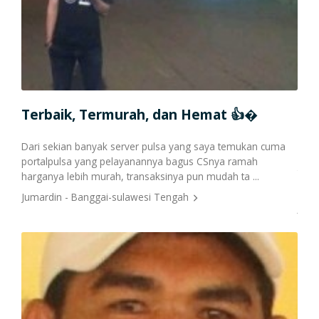
Cetak Struk Token & PPOB
Transaksi Via API
Terbaik, Termurah, dan Hemat 👍�
PO
nkan
Sala
Dari sekian banyak server pulsa yang saya temukan cuma
erus
PORT
portalpulsa yang pelayanannya bagus CSnya ramah
terj
harganya lebih murah, transaksinya pun mudah ta ...
inf ...
Jumardin - Banggai-sulawesi Tengah
Jaka