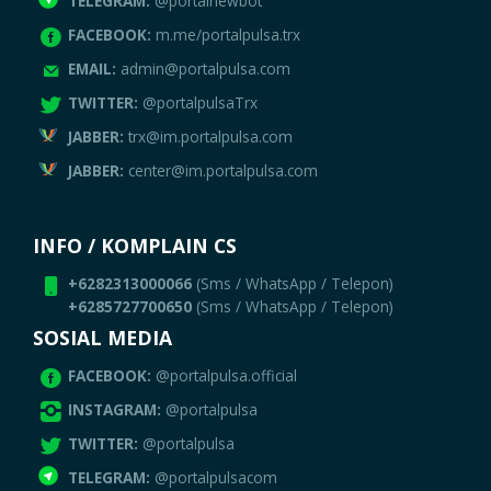
TELEGRAM:
@portalnewbot
FACEBOOK:
m.me/portalpulsa.trx
EMAIL:
admin@portalpulsa.com
TWITTER:
@portalpulsaTrx
JABBER:
trx@im.portalpulsa.com
JABBER:
center@im.portalpulsa.com
INFO / KOMPLAIN CS
+6282313000066
(Sms / WhatsApp / Telepon)
+6285727700650
(Sms / WhatsApp / Telepon)
SOSIAL MEDIA
FACEBOOK:
@portalpulsa.official
INSTAGRAM:
@portalpulsa
TWITTER:
@portalpulsa
TELEGRAM:
@portalpulsacom