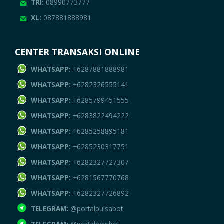
TRI:
08990773777
XL:
087881888981
CENTER TRANSAKSI ONLINE
WHATSAPP:
+6287881888981
WHATSAPP:
+6282326555141
WHATSAPP:
+6285799451555
WHATSAPP:
+6283822494222
WHATSAPP:
+6285258895181
WHATSAPP:
+6285230317751
WHATSAPP:
+6282327727307
WHATSAPP:
+6281567770768
WHATSAPP:
+6282327726892
TELEGRAM:
@portalpulsabot