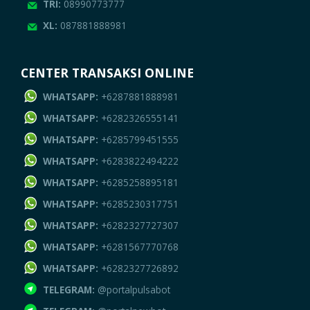
TRI:
08990773777
XL:
087881888981
CENTER TRANSAKSI ONLINE
WHATSAPP:
+6287881888981
WHATSAPP:
+6282326555141
WHATSAPP:
+6285799451555
WHATSAPP:
+6283822494222
WHATSAPP:
+6285258895181
WHATSAPP:
+6285230317751
WHATSAPP:
+6282327727307
WHATSAPP:
+6281567770768
WHATSAPP:
+6282327726892
TELEGRAM:
@portalpulsabot