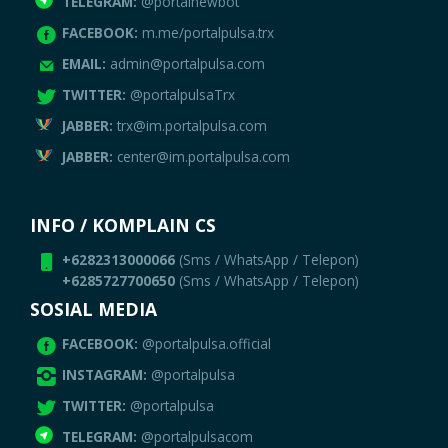
TELEGRAM:
@portalnewbot
FACEBOOK:
m.me/portalpulsa.trx
EMAIL:
admin@portalpulsa.com
TWITTER:
@portalpulsaTrx
JABBER:
trx@im.portalpulsa.com
JABBER:
center@im.portalpulsa.com
INFO / KOMPLAIN CS
+6282313000066
(Sms / WhatsApp / Telepon)
+6285727700650
(Sms / WhatsApp / Telepon)
SOSIAL MEDIA
FACEBOOK:
@portalpulsa.official
INSTAGRAM:
@portalpulsa
TWITTER:
@portalpulsa
TELEGRAM:
@portalpulsacom