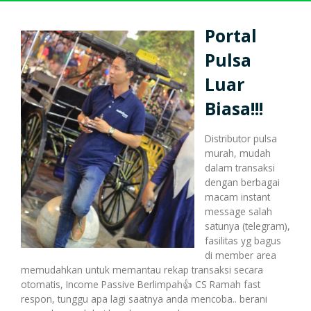
Harga Pulsa Elektrik
Bonus
Portal
Pulsa
Token PLN murah
Bonus Mingguan
Deposit
Luar
Biasa!!!
Pulsa Reguler
Transaksi
Bonus Transaksi
Distributor pulsa
murah, mudah
dalam transaksi
dengan berbagai
Paket Data Internet
Cara Transaksi
Support
macam instant
message salah
satunya (telegram),
fasilitas yg bagus
Paket SMS & Telepon
Transaksi Terjadwal
di member area
memudahkan untuk memantau rekap transaksi secara
otomatis, Income Passive Berlimpah👍 CS Ramah fast
respon, tunggu apa lagi saatnya anda mencoba.. berani
Unlock / Aktivasi Voucher