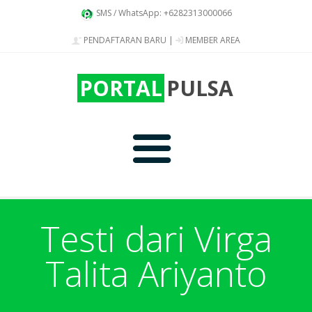
SMS / WhatsApp: +6282313000066
PENDAFTARAN BARU
|
MEMBER AREA
PORTAL
PULSA
Home
Testi dari Virga
Talita Ariyanto
Produk