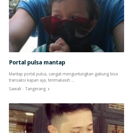
Cetak Struk Token & PPOB
Transaksi Via API
a
Portal pulsa mantap
Tra
Mantap portal pulsa, sangat menguntungkan gabung bisa
Saya
transaksi kapan aja, terimakasih ...
mera
bany
Sawali - Tangerang
Unzi