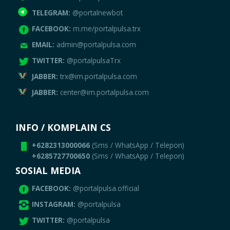
TELEGRAM:
@portalnewbot
FACEBOOK:
m.me/portalpulsa.trx
EMAIL:
admin@portalpulsa.com
TWITTER:
@portalpulsaTrx
JABBER:
trx@im.portalpulsa.com
JABBER:
center@im.portalpulsa.com
INFO / KOMPLAIN CS
+6282313000066
(Sms / WhatsApp / Telepon)
+6285727700650
(Sms / WhatsApp / Telepon)
SOSIAL MEDIA
FACEBOOK:
@portalpulsa.official
INSTAGRAM:
@portalpulsa
TWITTER:
@portalpulsa