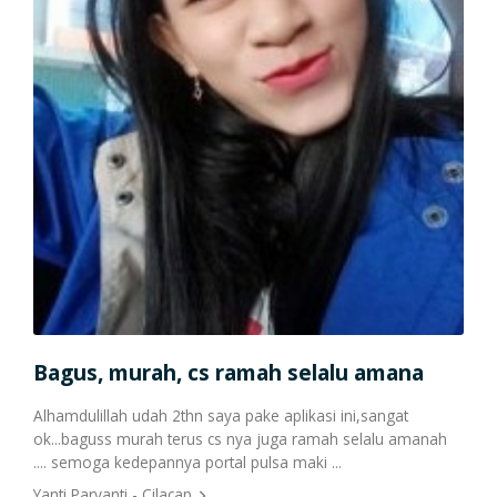
Cetak Struk Token & PPOB
Transaksi Via API
, cs ramah selalu amana
Uang Tambahan unt
thn saya pake aplikasi ini,sangat
Harga pulsa dan paket data 
terus cs nya juga ramah selalu amanah
keuntungan yang didapatkan
ya portal pulsa maki ...
Alhamdulillah bisa buat tambah
cap
Reny Shahputri - Blitar