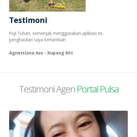
Transaksi Massal
Testimoni
Pulsa Transfer
Transaksi Via WhatsApp
Puji Tuhan, semenjak menggunakan aplikasi ini,
penghasilan saya bertambah
Topup E-Wallet
Transaksi Via Facebook
Agnestiana Aso - Kupang Ntt
Voucher Game Online
Transaksi Via Telegram
Testimoni Agen
Portal Pulsa
Voucher Wifi, dll
Transaksi Via Gtalk
Pasca Bayar / PPOB
Transaksi Via Twitter