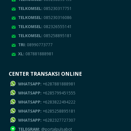
TELKOMSEL:
085230317751
TELKOMSEL:
085230316086
TELKOMSEL:
082326555141
TELKOMSEL:
085258895181
TRI:
08990773777
XL:
087881888981
CENTER TRANSAKSI ONLINE
WHATSAPP:
+6287881888981
WHATSAPP:
+6285799451555
WHATSAPP:
+6283822494222
WHATSAPP:
+6285258895181
WHATSAPP:
+6282327727307
TELEGRAM:
@portalpulsabot