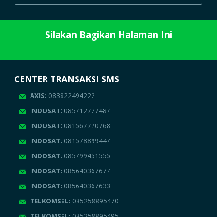
Silakan Bagikan Halaman Ini
CENTER TRANSAKSI SMS
AXIS:
083822494222
INDOSAT:
085712727487
INDOSAT:
081567770768
INDOSAT:
081578899447
INDOSAT:
085799451555
INDOSAT:
085640367677
INDOSAT:
085640367633
TELKOMSEL:
085258895470
TELKOMSEL:
085258895495