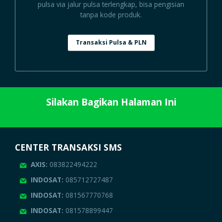
pulsa via jalur pulsa terlengkap, bisa pengisian
tanpa kode produk.
Transaksi Pulsa & PLN
Silakan Bagikan Halaman Ini
CENTER TRANSAKSI SMS
AXIS:
083822494222
INDOSAT:
085712727487
INDOSAT:
081567770768
INDOSAT:
081578899447