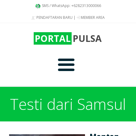
SMS / WhatsApp: +6282313000066
PENDAFTARAN BARU
|
MEMBER AREA
PORTAL
PULSA
Home
Testi dari Samsul
Produk