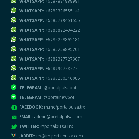
WHATSAPP:
+6287881888981
WHATSAPP:
+6282326555141
WHATSAPP:
+6285799451555
WHATSAPP:
+6283822494222
WHATSAPP:
+6285258895181
WHATSAPP:
+6285258895201
WHATSAPP:
+6282327727307
WHATSAPP:
+628990773777
WHATSAPP:
+6285230316086
TELEGRAM:
@portalpulsabot
TELEGRAM:
@portalnewbot
FACEBOOK:
m.me/portalpulsa.trx
EMAIL:
admin@portalpulsa.com
TWITTER:
@portalpulsaTrx
JABBER:
trx@im.portalpulsa.com