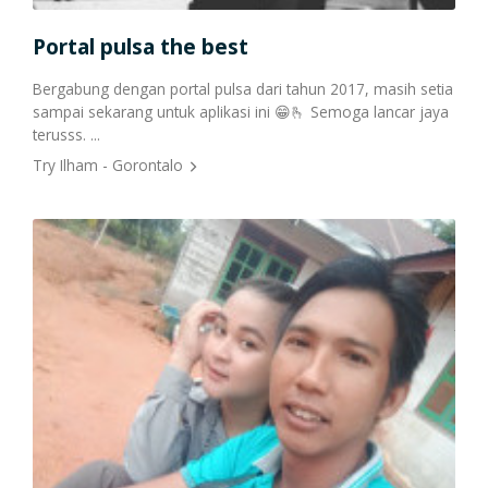
Portal pulsa the best
Cetak Struk Token & PPOB
Transaksi Via API
2021
Bergabung dengan portal pulsa dari tahun 2017, masih setia
sampai sekarang untuk aplikasi ini 😁🫰 Semoga lancar jaya
terusss. ...
Try Ilham - Gorontalo
Apl
Juju
puas
pern
Firy