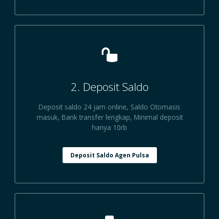
2. Deposit Saldo
Deposit saldo 24 jam online, Saldo Otomasis
masuk, Bank transfer lengkap, Minimal deposit
hanya 10rb
Deposit Saldo Agen Pulsa