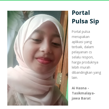
Harga Pulsa Elektrik
Bonus
Portal
Pulsa Sip
Token PLN murah
Bonus Mingguan
Deposit
Portal pulsa
merupakan
aplikasi yang
Pulsa Reguler
Transaksi
Bonus Transaksi
terbaik, dalam
pelayanan cs
selalu respon,
harga produknya
Paket Data Internet
lebih murah
Cara Transaksi
Support
dibandingkan yang
lain.
Paket SMS & Telepon
Ai Hasna -
Transaksi Terjadwal
Tasikmalaya-
jawa Barat
Unlock / Aktivasi Voucher