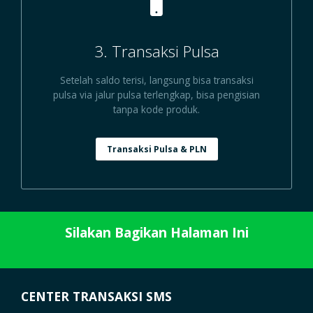
3. Transaksi Pulsa
Setelah saldo terisi, langsung bisa transaksi
pulsa via jalur pulsa terlengkap, bisa pengisian
tanpa kode produk.
Transaksi Pulsa & PLN
Silakan Bagikan Halaman Ini
CENTER TRANSAKSI SMS