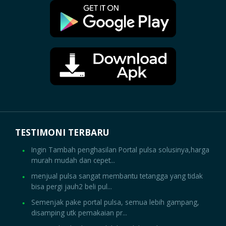
TESTIMONI TERBARU
Ingin Tambah penghasilan Portal pulsa solusinya,harga
murah mudah dan cepet...
menjual pulsa sangat membantu tetangga yang tidak
bisa pergi jauh2 beli pul...
Semenjak pake portal pulsa, semua lebih gampang,
disamping utk pemakaian pr...