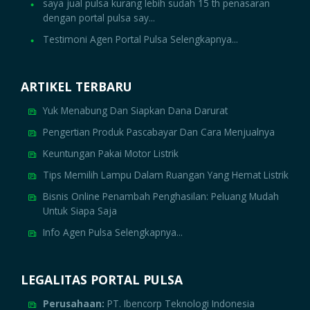
saya jual pulsa kurang lebih sudah 15 th penasaran
dengan portal pulsa say...
Testimoni Agen Portal Pulsa Selengkapnya...
ARTIKEL TERBARU
Yuk Menabung Dan Siapkan Dana Darurat
Pengertian Produk Pascabayar Dan Cara Menjualnya
Keuntungan Pakai Motor Listrik
Tips Memilih Lampu Dalam Ruangan Yang Hemat Listrik
Bisnis Online Penambah Penghasilan: Peluang Mudah
Untuk Siapa Saja
Info Agen Pulsa Selengkapnya...
LEGALITAS PORTAL PULSA
Perusahaan:
PT. Ibencorp Teknologi Indonesia