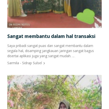
Cetak Struk Token & PPOB
Transaksi Via API
Sangat membantu dalam hal transaksi
Seg
Saya pribadi sangat puas dan sangat membantu dalam
Deng
h
segala hal, disamping jangkauan jaringan sangat bagus
kapa
disertai aplikasi juga yang sangat mudah. ...
dan 
Sarmila - Sidrap Sulsel
M. K