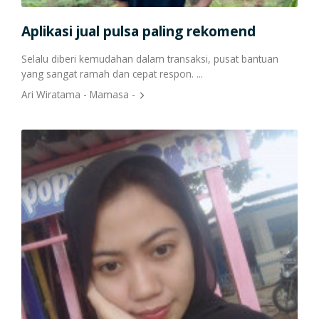
Aplikasi jual pulsa paling rekomend
Ua
k ada
Selalu diberi kemudahan dalam transaksi, pusat bantuan
Harg
yang sangat ramah dan cepat respon. ...
keun
Alha
Ari Wiratama - Mamasa -
Reny