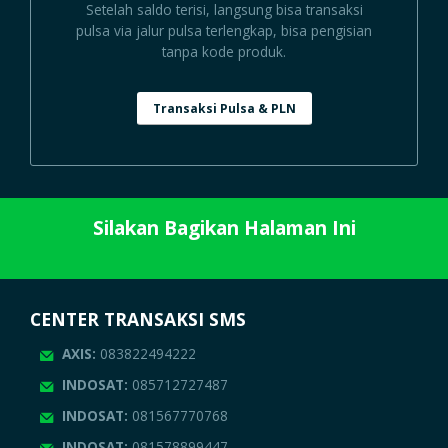
Setelah saldo terisi, langsung bisa transaksi
pulsa via jalur pulsa terlengkap, bisa pengisian
tanpa kode produk.
Transaksi Pulsa & PLN
Silakan Bagikan Halaman Ini
CENTER TRANSAKSI SMS
AXIS:
083822494222
INDOSAT:
085712727487
INDOSAT:
081567770768
INDOSAT:
081578899447