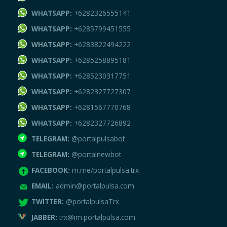
WHATSAPP:
+6282326555141
WHATSAPP:
+6285799451555
WHATSAPP:
+6283822494222
WHATSAPP:
+6285258895181
WHATSAPP:
+6285230317751
WHATSAPP:
+6282327727307
WHATSAPP:
+6281567770768
WHATSAPP:
+6282327726892
TELEGRAM:
@portalpulsabot
TELEGRAM:
@portalnewbot
FACEBOOK:
m.me/portalpulsa.trx
EMAIL:
admin@portalpulsa.com
TWITTER:
@portalpulsaTrx
JABBER:
trx@im.portalpulsa.com