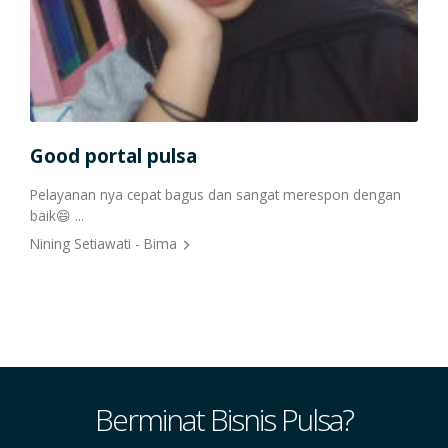
Good portal pulsa
Apl
Pelayanan nya cepat bagus dan sangat merespon dengan
baik😄 ...
Apli
rima
leng
Nining Setiawati - Bima
Aan 
Berminat Bisnis Pulsa?