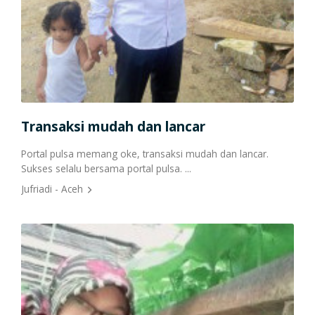
Cetak Struk Token & PPOB
Transaksi Via API
Transaksi mudah dan lancar
Suk
Portal pulsa memang oke, transaksi mudah dan lancar.
Aku 
Sukses selalu bersama portal pulsa. ...
aku 
nya 
Jufriadi - Aceh
Sant