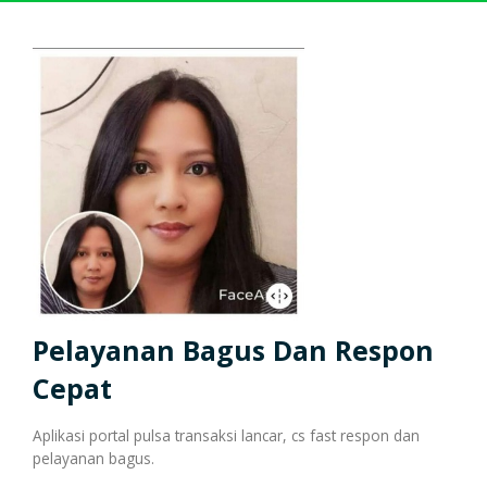
Harga Pulsa Elektrik
Bonus
Token PLN murah
Bonus Mingguan
Deposit
Pulsa Reguler
Transaksi
Bonus Transaksi
Paket Data Internet
Cara Transaksi
Support
Pelayanan Bagus Dan Respon
Cepat
Paket SMS & Telepon
Transaksi Terjadwal
Aplikasi portal pulsa transaksi lancar, cs fast respon dan
pelayanan bagus.
Unlock / Aktivasi Voucher