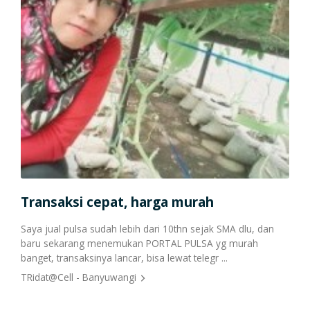
Transaksi cepat, harga murah
Pu
Saya jual pulsa sudah lebih dari 10thn sejak SMA dlu, dan
baru sekarang menemukan PORTAL PULSA yg murah
Seme
banget, transaksinya lancar, bisa lewat telegr ...
Alha
hari
TRidat@Cell - Banyuwangi
Pipi