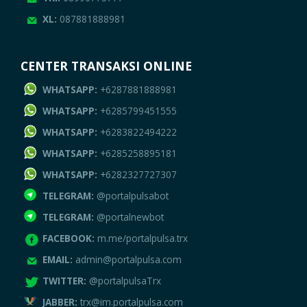
XL:
087881888981
CENTER TRANSAKSI ONLINE
WHATSAPP:
+6287881888981
WHATSAPP:
+6285799451555
WHATSAPP:
+6283822494222
WHATSAPP:
+6285258895181
WHATSAPP:
+6282327727307
TELEGRAM:
@portalpulsabot
TELEGRAM:
@portalnewbot
FACEBOOK:
m.me/portalpulsa.trx
EMAIL:
admin@portalpulsa.com
TWITTER:
@portalpulsaTrx
JABBER:
trx@im.portalpulsa.com