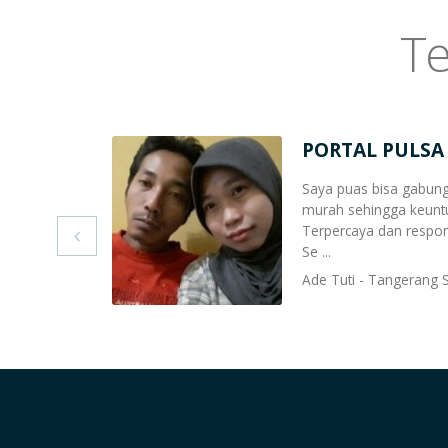
Te
PORTAL PULSA
Saya puas bisa gabung
murah sehingga keuntu
Terpercaya dan respon 

Se ...
Ade Tuti - Tangerang 