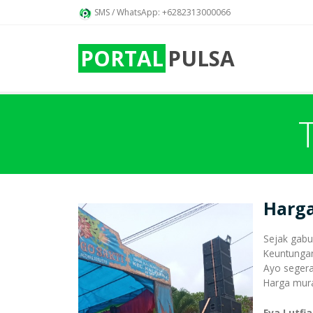
SMS / WhatsApp: +6282313000066
PORTAL
PULSA
Harg
Sejak gabu
Keuntunga
Ayo segera 
Harga mura
Eva Lutfi