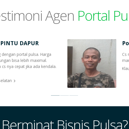
stimoni Agen
Portal Pu
 PINTU DAPUR
Po
 dengan portal pulsa. Harga
Cs 
ngan bisa lebih maximal.
mar
cs nya cepat jika ada kendala.
Kla
Selatan
Berminat Bisnis Pulsa?