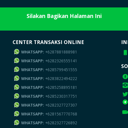
Silakan Bagikan Halaman Ini
CENTER TRANSAKSI ONLINE
IN
WHATSAPP:
+6287881888981
WHATSAPP:
+6282326555141
SO
WHATSAPP:
+6285799451555
WHATSAPP:
+6283822494222
WHATSAPP:
+6285258895181
WHATSAPP:
+6285230317751
WHATSAPP:
+6282327727307
WHATSAPP:
+6281567770768
WHATSAPP:
+6282327726892