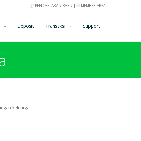
PENDAFTARAN BARU
|
MEMBER AREA
Deposit
Transaksi
Support
a
angan keluarga.