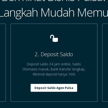
 Langkah Mudah Memul
2. Deposit Saldo
Deposit saldo 24 jam online, Saldo
Otomasis masuk, Bank transfer lengkap,
Minimal deposit hanya 10rb
Deposit Saldo Agen Pulsa