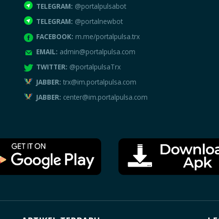
TELEGRAM:
@portalpulsabot
TELEGRAM:
@portalnewbot
FACEBOOK:
m.me/portalpulsa.trx
EMAIL:
admin@portalpulsa.com
TWITTER:
@portalpulsaTrx
JABBER:
trx@im.portalpulsa.com
JABBER:
center@im.portalpulsa.com