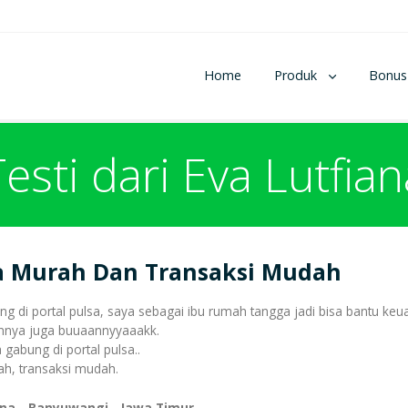
Home
Produk
Bonus
Testi dari Eva Lutfian
a Murah Dan Transaksi Mudah
ng di portal pulsa, saya sebagai ibu rumah tangga jadi bisa bantu keu
nnya juga buuaannyyaaakk.
gabung di portal pulsa..
h, transaksi mudah.
ana - Banyuwangi - Jawa Timur