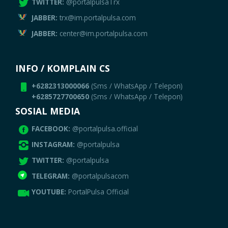
TWITTER:
@portalpulsaTrx
JABBER:
trx@im.portalpulsa.com
JABBER:
center@im.portalpulsa.com
INFO / KOMPLAIN CS
+6282313000066
(Sms / WhatsApp / Telepon)
+6285727700650
(Sms / WhatsApp / Telepon)
SOSIAL MEDIA
FACEBOOK:
@portalpulsa.official
INSTAGRAM:
@portalpulsa
TWITTER:
@portalpulsa
TELEGRAM:
@portalpulsacom
YOUTUBE:
PortalPulsa Official