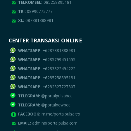
TELKOMSEL:
085258895181
TRI:
08990773777
XL:
087881888981
CENTER TRANSAKSI ONLINE
WHATSAPP:
+6287881888981
WHATSAPP:
+6285799451555
WHATSAPP:
+6283822494222
WHATSAPP:
+6285258895181
WHATSAPP:
+6282327727307
TELEGRAM:
@portalpulsabot
TELEGRAM:
@portalnewbot
FACEBOOK:
m.me/portalpulsa.trx
EMAIL:
admin@portalpulsa.com