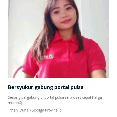
Bersyukur gabung portal pulsa
Tr
Senang bergabung di portal pulsa ini proses cepat harga
The
murah🤗 ...
Sang
dan 
Fitriani Duha - Sibolga Provinsi
lamb