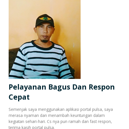
Harga Pulsa Elektrik
Bonus
Token PLN murah
Bonus Mingguan
Deposit
Pulsa Reguler
Transaksi
Bonus Transaksi
Paket Data Internet
Cara Transaksi
Support
Pelayanan Bagus Dan Respon
Cepat
Paket SMS & Telepon
Transaksi Terjadwal
Semenjak saya menggunakan aplikasi portal pulsa, saya
merasa nyaman dan menambah keuntungan dalam
kegiatan sehari-hari. Cs nya pun ramah dan fast respon,
terima kasih portal pulsa.
Unlock / Aktivasi Voucher