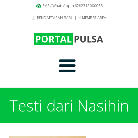
SMS / WhatsApp: +6282313000066
PENDAFTARAN BARU
|
MEMBER AREA
PORTAL
PULSA
Home
Testi dari Nasihin
Produk