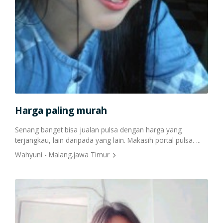
Cetak Struk Token & PPOB
Transaksi Via API
Harga paling murah
Apl
ga
Senang banget bisa jualan pulsa dengan harga yang
Teri
terjangkau, lain daripada yang lain. Makasih portal pulsa. ...
menc
dan 
Wahyuni - Malang.jawa Timur
Edy 