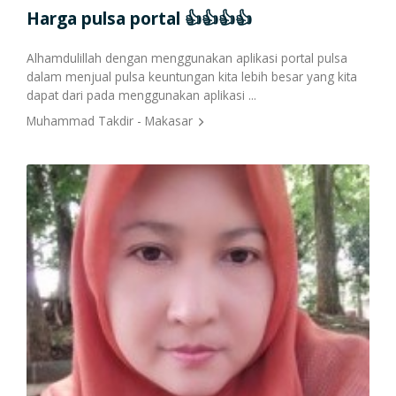
Harga pulsa portal 👍👍👍👍
Uda
Cetak Struk Token & PPOB
Apli
Transaksi Via API
Alhamdulillah dengan menggunakan aplikasi portal pulsa
sald
dalam menjual pulsa keuntungan kita lebih besar yang kita
bers
dapat dari pada menggunakan aplikasi ...
Ardy
Muhammad Takdir - Makasar