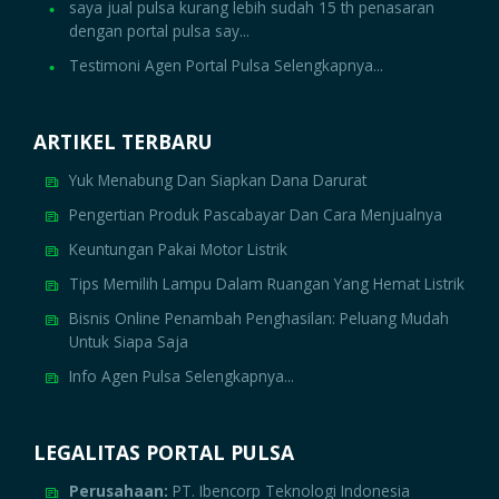
saya jual pulsa kurang lebih sudah 15 th penasaran
dengan portal pulsa say...
Testimoni Agen Portal Pulsa Selengkapnya...
ARTIKEL TERBARU
Yuk Menabung Dan Siapkan Dana Darurat
Pengertian Produk Pascabayar Dan Cara Menjualnya
Keuntungan Pakai Motor Listrik
Tips Memilih Lampu Dalam Ruangan Yang Hemat Listrik
Bisnis Online Penambah Penghasilan: Peluang Mudah
Untuk Siapa Saja
Info Agen Pulsa Selengkapnya...
LEGALITAS PORTAL PULSA
Perusahaan:
PT. Ibencorp Teknologi Indonesia