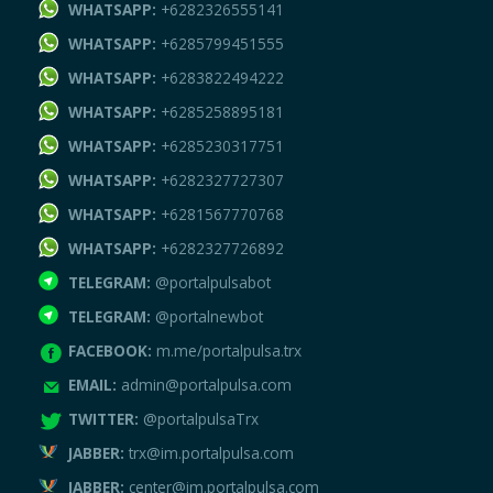
WHATSAPP:
+6282326555141
WHATSAPP:
+6285799451555
WHATSAPP:
+6283822494222
WHATSAPP:
+6285258895181
WHATSAPP:
+6285230317751
WHATSAPP:
+6282327727307
WHATSAPP:
+6281567770768
WHATSAPP:
+6282327726892
TELEGRAM:
@portalpulsabot
TELEGRAM:
@portalnewbot
FACEBOOK:
m.me/portalpulsa.trx
EMAIL:
admin@portalpulsa.com
TWITTER:
@portalpulsaTrx
JABBER:
trx@im.portalpulsa.com
JABBER:
center@im.portalpulsa.com