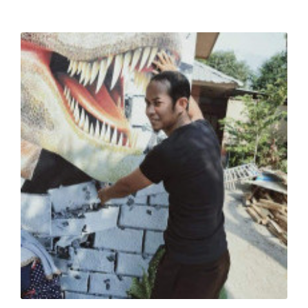
Transaksi Massal
Pulsa Transfer
Transaksi Via WhatsApp
Topup E-Wallet
Transaksi Via Facebook
Voucher Game Online
Transaksi Via Telegram
Voucher Wifi, dll
Transaksi Via Gtalk
Pasca Bayar / PPOB
Transaksi Via Twitter