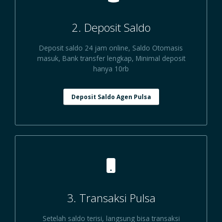
2. Deposit Saldo
Deposit saldo 24 jam online, Saldo Otomasis
masuk, Bank transfer lengkap, Minimal deposit
hanya 10rb
Deposit Saldo Agen Pulsa
3. Transaksi Pulsa
Setelah saldo terisi, langsung bisa transaksi