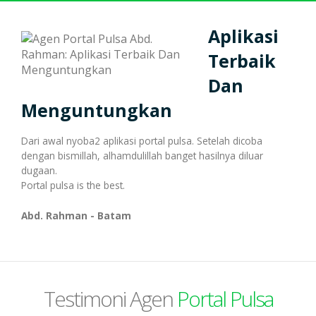
Harga Pulsa Elektrik
Bonus
Aplikasi
Terbaik
Token PLN murah
Bonus Mingguan
Deposit
Dan
Menguntungkan
Pulsa Reguler
Transaksi
Bonus Transaksi
Dari awal nyoba2 aplikasi portal pulsa. Setelah dicoba
dengan bismillah, alhamdulillah banget hasilnya diluar
dugaan.
Portal pulsa is the best.
Paket Data Internet
Cara Transaksi
Support
Abd. Rahman - Batam
Paket SMS & Telepon
Transaksi Terjadwal
Testimoni Agen
Portal Pulsa
Unlock / Aktivasi Voucher