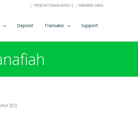
PENDAFTARAN BARU
|
MEMBER AREA
Deposit
Transaksi
Support
anafiah
ulsa 👏🏻