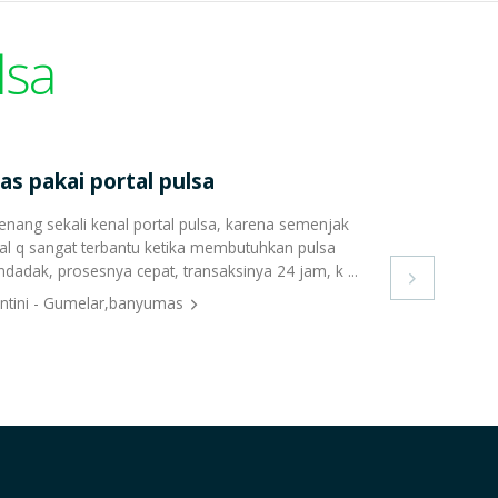
lsa
as pakai portal pulsa
enang sekali kenal portal pulsa, karena semenjak
al q sangat terbantu ketika membutuhkan pulsa
dadak, prosesnya cepat, transaksinya 24 jam, k ...

ntini - Gumelar,banyumas