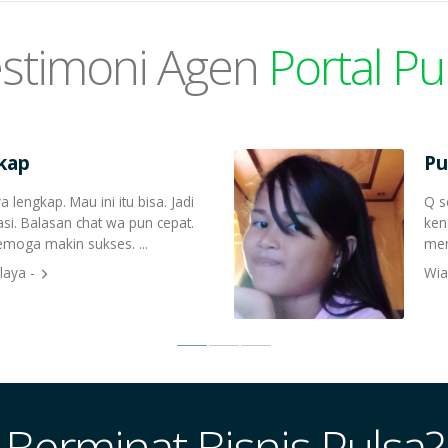
stimoni Agen
Portal Pu
kap
Pu
lengkap. Mau ini itu bisa. Jadi
Q s
asi. Balasan chat wa pun cepat.
ken
emoga makin sukses. ...
men
laya -
Wia
Berminat Bisnis Pulsa?