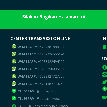
Silakan Bagikan Halaman Ini
CENTER TRANSAKSI ONLINE
IN
WHATSAPP:
+6287881888981
WHATSAPP:
+6282326555141
SO
WHATSAPP:
+6283822494222
WHATSAPP:
+6285258895181
WHATSAPP:
+6282327727307
WHATSAPP:
+6281567770768
TELEGRAM:
@portalpulsabot
TELEGRAM:
@portalnewbot
FACEBOOK:
m.me/portalpulsa.trx