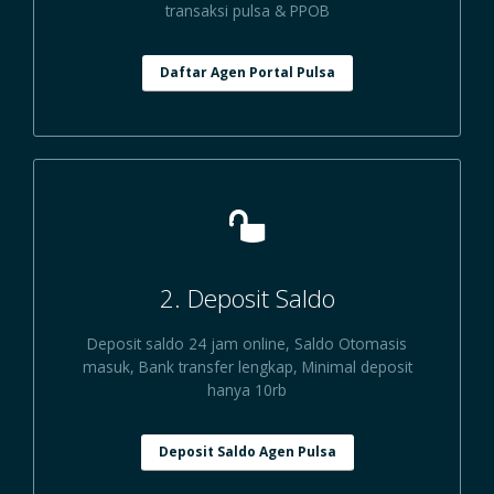
transaksi pulsa & PPOB
Daftar Agen Portal Pulsa
2. Deposit Saldo
Deposit saldo 24 jam online, Saldo Otomasis
masuk, Bank transfer lengkap, Minimal deposit
hanya 10rb
Deposit Saldo Agen Pulsa