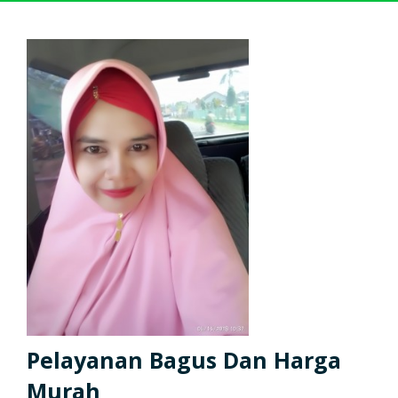
Harga Pulsa Elektrik
Bonus
Token PLN murah
Bonus Mingguan
Deposit
Pulsa Reguler
Transaksi
Bonus Transaksi
Paket Data Internet
Cara Transaksi
Support
Paket SMS & Telepon
Transaksi Terjadwal
Pelayanan Bagus Dan Harga
Murah
Unlock / Aktivasi Voucher