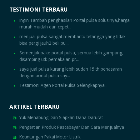
TESTIMONI TERBARU
Ingin Tambah penghasilan Portal pulsa solusinya,harga
murah mudah dan cepet...
menjual pulsa sangat membantu tetangga yang tidak
bisa pergi jauh2 beli pul...
Semenjak pake portal pulsa, semua lebih gampang,
disamping utk pemakaian pr...
saya jual pulsa kurang lebih sudah 15 th penasaran
dengan portal pulsa say...
Testimoni Agen Portal Pulsa Selengkapnya...
ARTIKEL TERBARU
Yuk Menabung Dan Siapkan Dana Darurat
Pengertian Produk Pascabayar Dan Cara Menjualnya
Keuntungan Pakai Motor Listrik