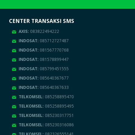
CENTER TRANSAKSI SMS
AXIS:
083822494222
INDOSAT:
085712727487
INDOSAT:
081567770768
INDOSAT:
081578899447
INDOSAT:
085799451555
INDOSAT:
085640367677
INDOSAT:
085640367633
TELKOMSEL:
085258895470
TELKOMSEL:
085258895495
TELKOMSEL:
085230317751
TELKOMSEL:
085230316086
TELKOMSEL:
082326555141