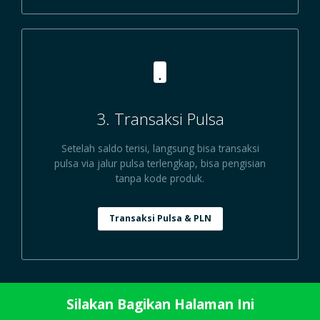
3. Transaksi Pulsa
Setelah saldo terisi, langsung bisa transaksi
pulsa via jalur pulsa terlengkap, bisa pengisian
tanpa kode produk.
Transaksi Pulsa & PLN
Silakan Bagikan Halaman Ini