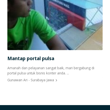
Mantap portal pulsa
Sol
Amanah dan pelayanan sangat baik, mari bergabung di
Awal
portal pulsa untuk bisnis konter anda. ...
onli
terp
Gunawan Ari - Surabaya Jawa
Nurl