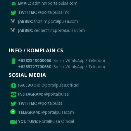
EMAIL:
admin@portalpulsa.com
TWITTER:
@portalpulsaTrx
JABBER:
trx@im.portalpulsa.com
JABBER:
center@im.portalpulsa.com
INFO / KOMPLAIN CS
+6282313000066
(Sms / WhatsApp / Telepon)
+6285727700650
(Sms / WhatsApp / Telepon)
SOSIAL MEDIA
FACEBOOK:
@portalpulsa.official
INSTAGRAM:
@portalpulsa
TWITTER:
@portalpulsa
TELEGRAM:
@portalpulsacom
YOUTUBE:
PortalPulsa Official