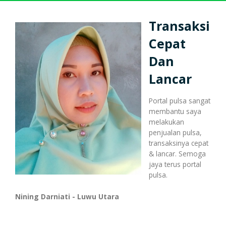
Harga Pulsa Elektrik
Bonus
Transaksi
Cepat
Token PLN murah
Bonus Mingguan
Deposit
Dan
Lancar
Pulsa Reguler
Transaksi
Bonus Transaksi
Portal pulsa sangat
membantu saya
melakukan
penjualan pulsa,
Paket Data Internet
Cara Transaksi
Support
transaksinya cepat
& lancar. Semoga
jaya terus portal
pulsa.
Paket SMS & Telepon
Transaksi Terjadwal
Nining Darniati - Luwu Utara
Unlock / Aktivasi Voucher