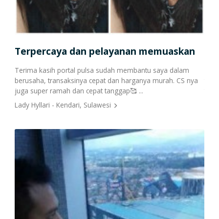
Cetak Struk Token & PPOB
Transaksi Via API
Terpercaya dan pelayanan memuaskan
Por
Terima kasih portal pulsa sudah membantu saya dalam
Saya
berusaha, transaksinya cepat dan harganya murah. CS nya
tahun
juga super ramah dan cepat tanggap🥰 ...
the b
Lady Hyllari - Kendari, Sulawesi
Kris