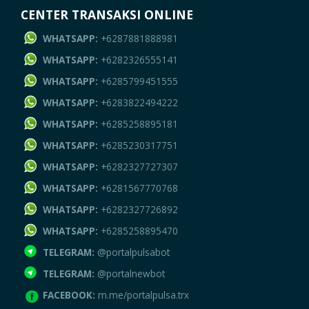
CENTER TRANSAKSI ONLINE
WHATSAPP:
+6287881888981
WHATSAPP:
+6282326555141
WHATSAPP:
+6285799451555
WHATSAPP:
+6283822494222
WHATSAPP:
+6285258895181
WHATSAPP:
+6285230317751
WHATSAPP:
+6282327727307
WHATSAPP:
+6281567770768
WHATSAPP:
+6282327726892
WHATSAPP:
+6285258895470
TELEGRAM:
@portalpulsabot
TELEGRAM:
@portalnewbot
FACEBOOK:
m.me/portalpulsa.trx