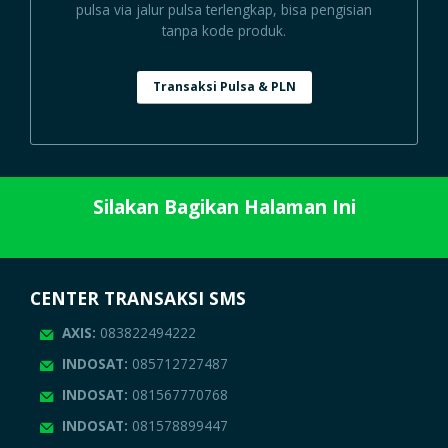
pulsa via jalur pulsa terlengkap, bisa pengisian
tanpa kode produk.
Transaksi Pulsa & PLN
Silakan Bagikan Halaman Ini
CENTER TRANSAKSI SMS
AXIS:
083822494222
INDOSAT:
085712727487
INDOSAT:
081567770768
INDOSAT:
081578899447