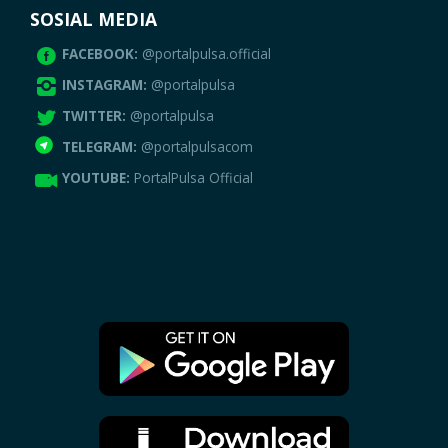
SOSIAL MEDIA
FACEBOOK:
@portalpulsa.official
INSTAGRAM:
@portalpulsa
TWITTER:
@portalpulsa
TELEGRAM:
@portalpulsacom
YOUTUBE:
PortalPulsa Official