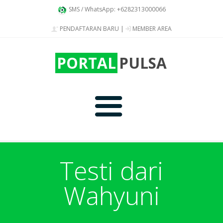
SMS / WhatsApp: +6282313000066
PENDAFTARAN BARU
|
MEMBER AREA
PORTAL
PULSA
Home
Testi dari
Wahyuni
Produk