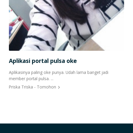
Aplikasi portal pulsa oke
San
Aplikasinya paling oke punya. Udah lama banget jadi
Alha
member portal pulsa. ...
bert
kecil
Priska Triska - Tomohon
Atika