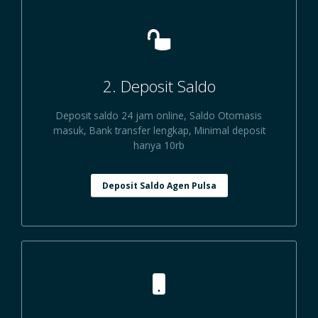
2. Deposit Saldo
Deposit saldo 24 jam online, Saldo Otomasis
masuk, Bank transfer lengkap, Minimal deposit
hanya 10rb
Deposit Saldo Agen Pulsa