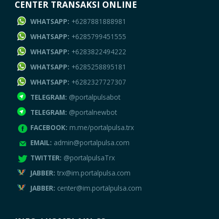
CENTER TRANSAKSI ONLINE
WHATSAPP:
+6287881888981
WHATSAPP:
+6285799451555
WHATSAPP:
+6283822494222
WHATSAPP:
+6285258895181
WHATSAPP:
+6282327727307
TELEGRAM:
@portalpulsabot
TELEGRAM:
@portalnewbot
FACEBOOK:
m.me/portalpulsa.trx
EMAIL:
admin@portalpulsa.com
TWITTER:
@portalpulsaTrx
JABBER:
trx@im.portalpulsa.com
JABBER:
center@im.portalpulsa.com