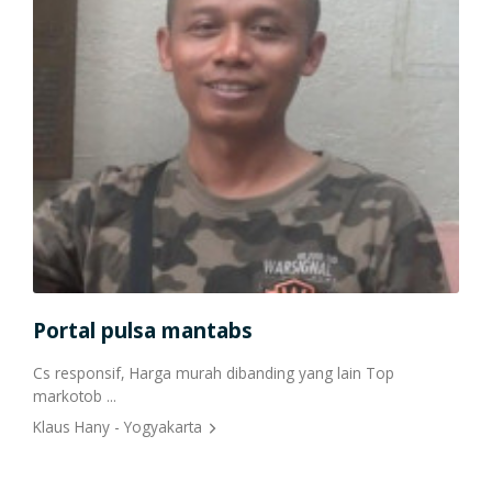
Portal pulsa mantabs
Por
ncar
Cs responsif, Harga murah dibanding yang lain Top
isi 
markotob ...
sana
Klaus Hany - Yogyakarta
Isro