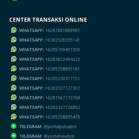
CENTER TRANSAKSI ONLINE
WHATSAPP:
+6287881888981
WHATSAPP:
+6282326555141
WHATSAPP:
+6285799451555
WHATSAPP:
+6283822494222
WHATSAPP:
+6285258895181
WHATSAPP:
+6285230317751
WHATSAPP:
+6282327727307
WHATSAPP:
+6281567770768
WHATSAPP:
+6282327726892
WHATSAPP:
+6285258895470
TELEGRAM:
@portalpulsabot
TELEGRAM:
@portalnewbot