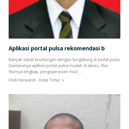
Cetak Struk Token & PPOB
Transaksi Via API
Aplikasi portal pulsa rekomendasi b
Tr
m
Banyak sekali keuntungan dengan bergabung di portal pulsa.
Tran
ngga
Diantaranya aplikasi portal pulsa mudah di akses, fitur-
wakt
fiturnya lengkap, pengoperasian mud ...
deng
Dedi Herwandi - Kutai Timur
Nur 