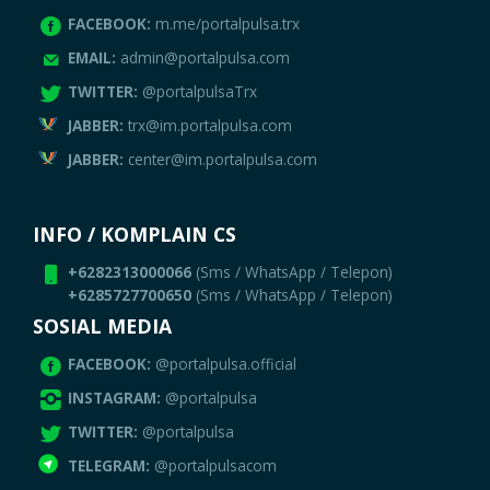
FACEBOOK:
m.me/portalpulsa.trx
EMAIL:
admin@portalpulsa.com
TWITTER:
@portalpulsaTrx
JABBER:
trx@im.portalpulsa.com
JABBER:
center@im.portalpulsa.com
INFO / KOMPLAIN CS
+6282313000066
(Sms / WhatsApp / Telepon)
+6285727700650
(Sms / WhatsApp / Telepon)
SOSIAL MEDIA
FACEBOOK:
@portalpulsa.official
INSTAGRAM:
@portalpulsa
TWITTER:
@portalpulsa
TELEGRAM:
@portalpulsacom