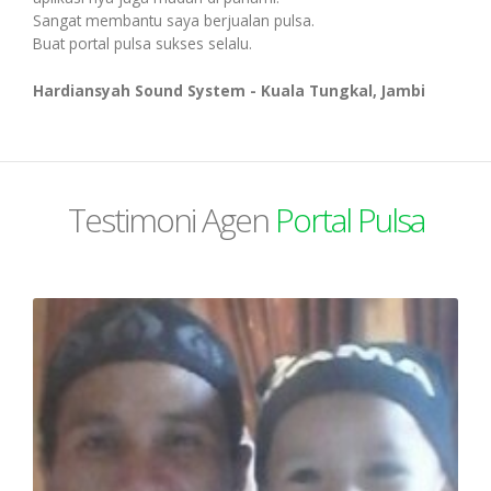
Transaksi Massal
Sangat membantu saya berjualan pulsa.
Buat portal pulsa sukses selalu.
Pulsa Transfer
Hardiansyah Sound System - Kuala Tungkal, Jambi
Transaksi Via WhatsApp
Topup E-Wallet
Transaksi Via Facebook
Testimoni Agen
Portal Pulsa
Voucher Game Online
Transaksi Via Telegram
Voucher Wifi, dll
Transaksi Via Gtalk
Pasca Bayar / PPOB
Transaksi Via Twitter