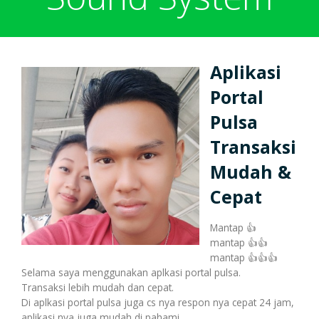
Harga Pulsa Elektrik
Bonus
Aplikasi
Token PLN murah
Bonus Mingguan
Deposit
Portal
Pulsa
Pulsa Reguler
Transaksi
Bonus Transaksi
Transaksi
Mudah &
Cepat
Paket Data Internet
Cara Transaksi
Support
Mantap 👍
mantap 👍👍
Paket SMS & Telepon
mantap 👍👍👍
Transaksi Terjadwal
Selama saya menggunakan aplkasi portal pulsa.
Transaksi lebih mudah dan cepat.
Di aplkasi portal pulsa juga cs nya respon nya cepat 24 jam,
Unlock / Aktivasi Voucher
aplikasi nya juga mudah di pahami.