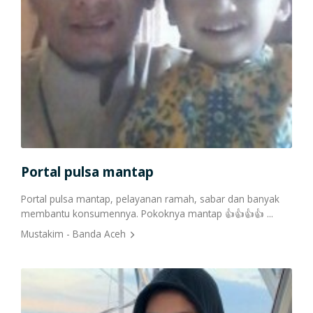
Cetak Struk Token & PPOB
Transaksi Via API
Portal pulsa mantap
Pu
Portal pulsa mantap, pelayanan ramah, sabar dan banyak
Sete
membantu konsumennya. Pokoknya mantap 👍👍👍👍 ...
,har
...
Mustakim - Banda Aceh
Euis