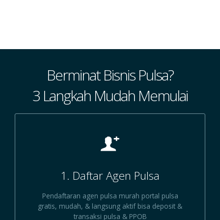
Nur 
Berminat Bisnis Pulsa?
3 Langkah Mudah Memulai
1. Daftar Agen Pulsa
Pendaftaran agen pulsa murah portal pulsa
gratis, mudah, & langsung aktif bisa deposit &
transaksi pulsa & PPOB