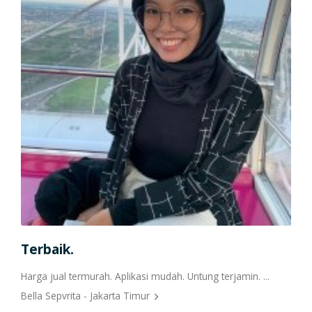
Terbaik.
Por
Harga jual termurah. Aplikasi mudah. Untung terjamin. ...
Dari
Bella Sepvrita - Jakarta Timur
puls