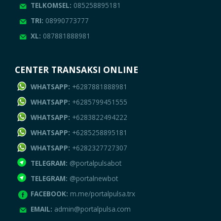
TELKOMSEL:
085258895181
TRI:
08990773777
XL:
087881888981
CENTER TRANSAKSI ONLINE
WHATSAPP:
+6287881888981
WHATSAPP:
+6285799451555
WHATSAPP:
+6283822494222
WHATSAPP:
+6285258895181
WHATSAPP:
+6282327727307
TELEGRAM:
@portalpulsabot
TELEGRAM:
@portalnewbot
FACEBOOK:
m.me/portalpulsa.trx
EMAIL:
admin@portalpulsa.com