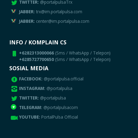
TWITTER:
@portalpulsaTrx
JABBER:
trx@im.portalpulsa.com
JABBER:
center@im.portalpulsa.com
INFO / KOMPLAIN CS
+6282313000066
(Sms / WhatsApp / Telepon)
+6285727700650
(Sms / WhatsApp / Telepon)
SOSIAL MEDIA
FACEBOOK:
@portalpulsa.official
INSTAGRAM:
@portalpulsa
TWITTER:
@portalpulsa
TELEGRAM:
@portalpulsacom
YOUTUBE:
PortalPulsa Official