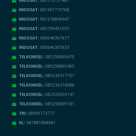
INDOSAT:
085712727487
INDOSAT:
081567770768
INDOSAT:
081578899447
INDOSAT:
085799451555
INDOSAT:
085640367677
INDOSAT:
085640367633
TELKOMSEL:
085258895470
TELKOMSEL:
085258895495
TELKOMSEL:
085230317751
TELKOMSEL:
085230316086
TELKOMSEL:
082326555141
TELKOMSEL:
085258895181
TRI:
08990773777
XL:
087881888981