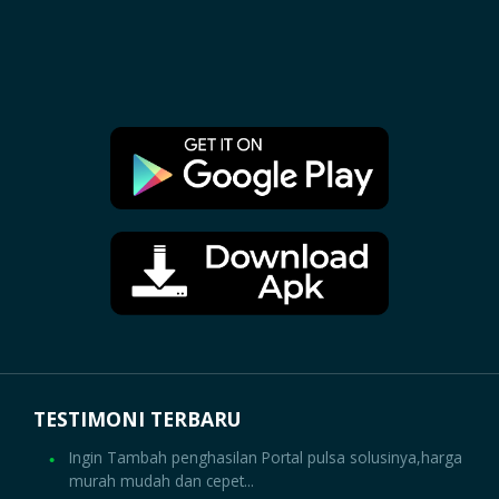
TESTIMONI TERBARU
Ingin Tambah penghasilan Portal pulsa solusinya,harga
murah mudah dan cepet...