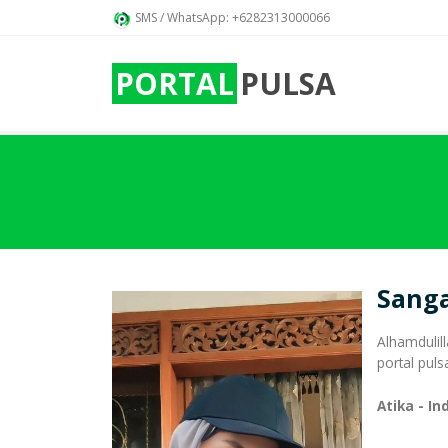
SMS / WhatsApp: +6282313000066
PORTAL
PULSA
Sanga
Alhamdulil
portal puls
Atika - Ind