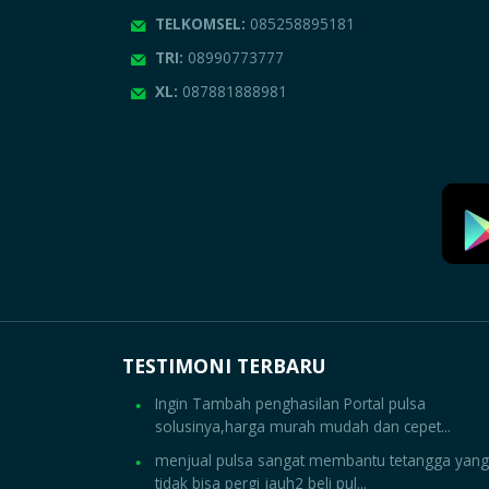
TELKOMSEL:
085258895181
TRI:
08990773777
XL:
087881888981
TESTIMONI TERBARU
Ingin Tambah penghasilan Portal pulsa
solusinya,harga murah mudah dan cepet...
menjual pulsa sangat membantu tetangga yang
tidak bisa pergi jauh2 beli pul...