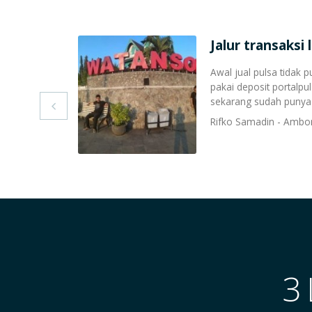
guntungkan
Jalur transaksi
 Setelah dicoba
Awal jual pulsa tidak 
hasilnya diluar
pakai deposit portalpu
sekarang sudah punya k

Rifko Samadin - Ambo
3