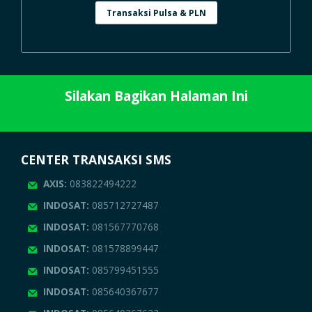
Transaksi Pulsa & PLN
Silakan Bagikan Halaman Ini
CENTER TRANSAKSI SMS
AXIS:
083822494222
INDOSAT:
085712727487
INDOSAT:
081567770768
INDOSAT:
081578899447
INDOSAT:
085799451555
INDOSAT:
085640367677