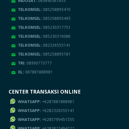
INDOSAT:
085640367633
TELKOMSEL:
085258895470
TELKOMSEL:
085258895495
TELKOMSEL:
085230317751
TELKOMSEL:
085230316086
TELKOMSEL:
082326555141
TELKOMSEL:
085258895181
TRI:
08990773777
XL:
087881888981
CENTER TRANSAKSI ONLINE
WHATSAPP:
+6287881888981
WHATSAPP:
+6282326555141
WHATSAPP:
+6285799451555
WHATSAPP:
+6283822494222