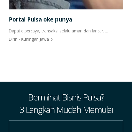
Portal Pulsa oke punya
Ha
Dapat dipercaya, transaksi selalu aman dan lancar. ...
Teri
Dirin - Kuningan Jawa
bers
...
Herr
Berminat Bisnis Pulsa?
3 Langkah Mudah Memulai