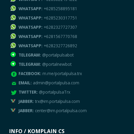
WHATSAPP:
+6285258895181
WHATSAPP:
+6285230317751
WHATSAPP:
+6282327727307
WHATSAPP:
+6281567770768
WHATSAPP:
+6282327726892
TELEGRAM:
@portalpulsabot
TELEGRAM:
@portalnewbot
FACEBOOK:
m.me/portalpulsa.trx
EMAIL:
admin@portalpulsa.com
TWITTER:
@portalpulsaTrx
JABBER:
trx@im.portalpulsa.com
JABBER:
center@im.portalpulsa.com
INFO / KOMPLAIN CS