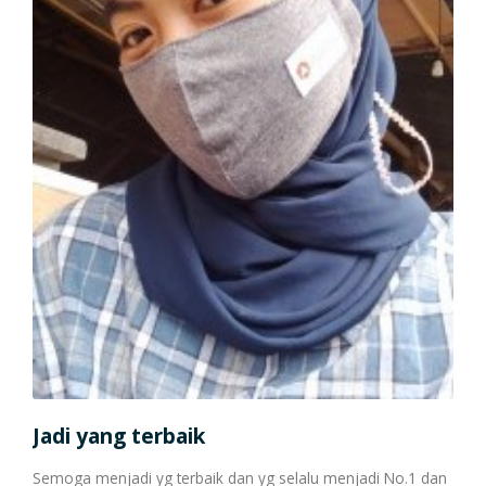
Cetak Struk Token & PPOB
Transaksi Via API
Jadi yang terbaik
Bis
Semoga menjadi yg terbaik dan yg selalu menjadi No.1 dan
Hai 