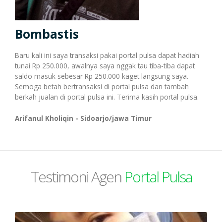
Transaksi Massal
Bombastis
Pulsa Transfer
Transaksi Via WhatsApp
Baru kali ini saya transaksi pakai portal pulsa dapat hadiah
tunai Rp 250.000, awalnya saya nggak tau tiba-tiba dapat
saldo masuk sebesar Rp 250.000 kaget langsung saya.
Topup E-Wallet
Transaksi Via Facebook
Semoga betah bertransaksi di portal pulsa dan tambah
berkah jualan di portal pulsa ini. Terima kasih portal pulsa.
Arifanul Kholiqin - Sidoarjo/jawa Timur
Voucher Game Online
Transaksi Via Telegram
Voucher Wifi, dll
Transaksi Via Gtalk
Testimoni Agen
Portal Pulsa
Pasca Bayar / PPOB
Transaksi Via Twitter