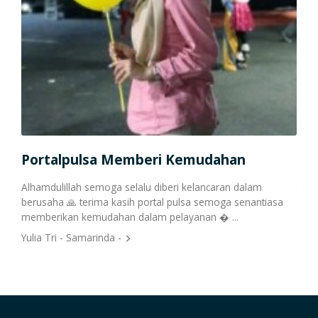
Bo
Portalpulsa Memberi Kemudahan
Alha
jam 2
Alhamdulillah semoga selalu diberi kelancaran dalam
teri
berusaha 🙏 terima kasih portal pulsa semoga senantiasa
nya🙏
memberikan kemudahan dalam pelayanan � ...
Badr
Yulia Tri - Samarinda -