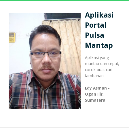
Harga Pulsa Elektrik
Bonus
Aplikasi
Portal
Token PLN murah
Bonus Mingguan
Deposit
Pulsa
Mantap
Pulsa Reguler
Transaksi
Bonus Transaksi
Aplikasi yang
mantap dan cepat,
cocok buat cari
tambahan.
Paket Data Internet
Cara Transaksi
Support
Edy Asman -
Ogan Ilir,
Sumatera
Paket SMS & Telepon
Transaksi Terjadwal
Unlock / Aktivasi Voucher