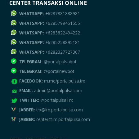
CENTER TRANSAKSI ONLINE
WHATSAPP:
+6287881888981
WHATSAPP:
+6285799451555
WHATSAPP:
+6283822494222
WHATSAPP:
+6285258895181
WHATSAPP:
+6282327727307
TELEGRAM:
@portalpulsabot
TELEGRAM:
@portalnewbot
FACEBOOK:
m.me/portalpulsa.trx
EMAIL:
admin@portalpulsa.com
TWITTER:
@portalpulsaTrx
JABBER:
trx@im.portalpulsa.com
JABBER:
center@im.portalpulsa.com