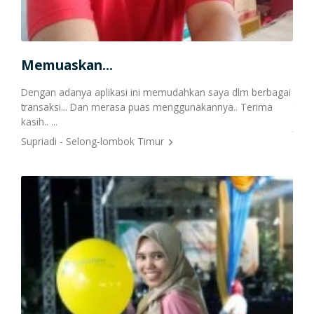
Cetak Struk Token & PPOB
Transaksi Via API
Memuaskan...
Ma
osok
Dengan adanya aplikasi ini memudahkan saya dlm berbagai
Saya
transaksi... Dan merasa puas menggunakannya.. Terima
terob
kasih.. ...
Juli
Supriadi - Selong-lombok Timur