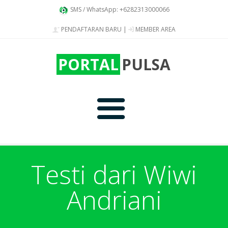
SMS / WhatsApp: +6282313000066
PENDAFTARAN BARU
|
MEMBER AREA
PORTAL
PULSA
Home
Testi dari Wiwi
Andriani
Produk