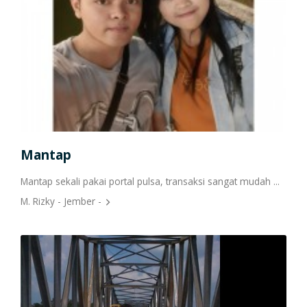
Cetak Struk Token & PPOB
Transaksi Via API
Mantap
Por
omer
Mantap sekali pakai portal pulsa, transaksi sangat mudah ...
Saya
moga
samp
M. Rizky - Jember -
bertr
Kris