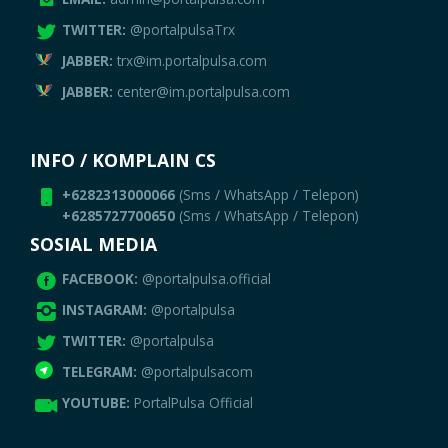
TWITTER:
@portalpulsaTrx
JABBER:
trx@im.portalpulsa.com
JABBER:
center@im.portalpulsa.com
INFO / KOMPLAIN CS
+6282313000066
(Sms / WhatsApp / Telepon)
+6285727700650
(Sms / WhatsApp / Telepon)
SOSIAL MEDIA
FACEBOOK:
@portalpulsa.official
INSTAGRAM:
@portalpulsa
TWITTER:
@portalpulsa
TELEGRAM:
@portalpulsacom
YOUTUBE:
PortalPulsa Official