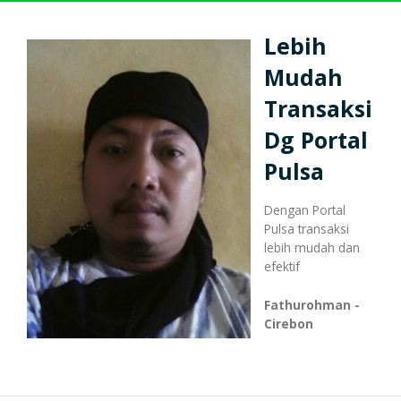
Harga Pulsa Elektrik
Bonus
Lebih
Mudah
Token PLN murah
Bonus Mingguan
Deposit
Transaksi
Dg Portal
Pulsa
Pulsa Reguler
Transaksi
Bonus Transaksi
Dengan Portal
Pulsa transaksi
Paket Data Internet
lebih mudah dan
Cara Transaksi
Support
efektif
Fathurohman -
Paket SMS & Telepon
Cirebon
Transaksi Terjadwal
Unlock / Aktivasi Voucher