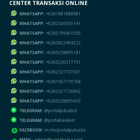
CENTER TRANSAKSI ONLINE
WHATSAPP:
+6287881888981
WHATSAPP:
+6282326555141
WHATSAPP:
+6285799451555
WHATSAPP:
+6283822494222
WHATSAPP:
+6285258895181
WHATSAPP:
+6285230317751
WHATSAPP:
+6282327727307
WHATSAPP:
+6281567770768
WHATSAPP:
+6282327726892
WHATSAPP:
+6285258895470
TELEGRAM:
@portalpulsabot
TELEGRAM:
@portalnewbot
FACEBOOK:
m.me/portalpulsa.trx
EMAIL:
admin@portalpulsa.com