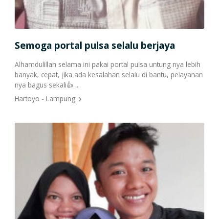
Cetak Struk Token & PPOB
Transaksi Via API
Semoga portal pulsa selalu berjaya
Po
Alhamdulillah selama ini pakai portal pulsa untung nya lebih
Saya
banyak, cepat, jika ada kesalahan selalu di bantu, pelayanan
peng
nya bagus sekali👍 ...
lain. .
Hartoyo - Lampung
Pian