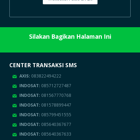
Silakan Bagikan Halaman Ini
CENTER TRANSAKSI SMS
AXIS:
083822494222
INDOSAT:
085712727487
INDOSAT:
081567770768
INDOSAT:
081578899447
INDOSAT:
085799451555
INDOSAT:
085640367677
INDOSAT:
085640367633