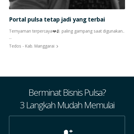
Portal pulsa tetap jadi yang terbai
Pua
Ternyaman terpercaya❤️🫂 paling gampang saat digunakan..
Suka
...
cepa
Cs n
Tedos - Kab. Manggarai
Hild
Berminat Bisnis Pulsa?
3 Langkah Mudah Memulai