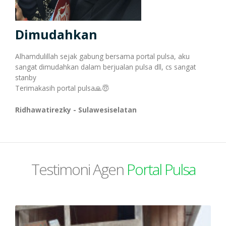
Transaksi Massal
Dimudahkan
Pulsa Transfer
Transaksi Via WhatsApp
Alhamdulillah sejak gabung bersama portal pulsa, aku
sangat dimudahkan dalam berjualan pulsa dll, cs sangat
stanby
Topup E-Wallet
Transaksi Via Facebook
Terimakasih portal pulsa🙏😇
Ridhawatirezky - Sulawesiselatan
Voucher Game Online
Transaksi Via Telegram
Testimoni Agen
Portal Pulsa
Voucher Wifi, dll
Transaksi Via Gtalk
Pasca Bayar / PPOB
Transaksi Via Twitter