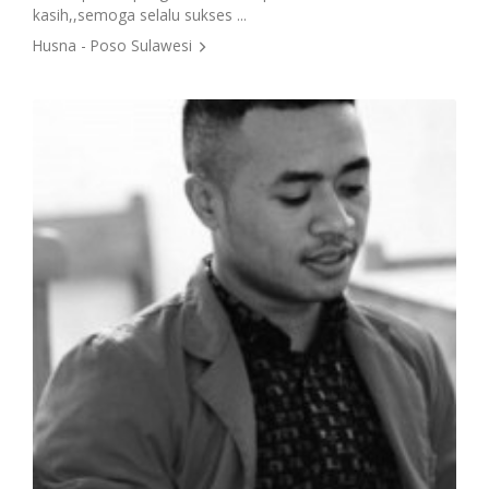
kasih,,semoga selalu sukses ...
harg
Husna - Poso Sulawesi
Moc