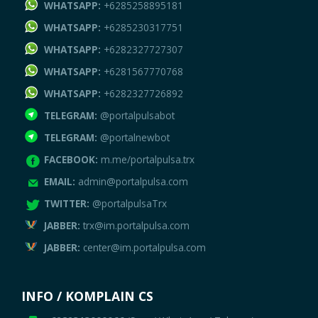
WHATSAPP:
+6285258895181
WHATSAPP:
+6285230317751
WHATSAPP:
+6282327727307
WHATSAPP:
+6281567770768
WHATSAPP:
+6282327726892
TELEGRAM:
@portalpulsabot
TELEGRAM:
@portalnewbot
FACEBOOK:
m.me/portalpulsa.trx
EMAIL:
admin@portalpulsa.com
TWITTER:
@portalpulsaTrx
JABBER:
trx@im.portalpulsa.com
JABBER:
center@im.portalpulsa.com
INFO / KOMPLAIN CS