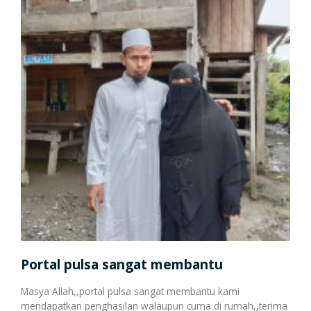
Cetak Struk Token & PPOB
Transaksi Via API
Portal pulsa sangat membantu
Por
Masya Allah,,portal pulsa sangat membantu kami
Baru
mendapatkan penghasilan walaupun cuma di rumah,,terima
rasa