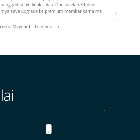
ang pilihan itu tidak salah. Dan setelah 3 tahun
irnya saya upgrade ke premium member karna me

celino Maynard - Tondano -
ai