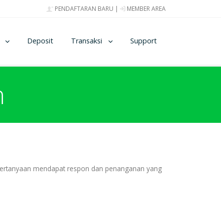
PENDAFTARAN BARU
|
MEMBER AREA
Deposit
Transaksi
Support
n
a pertanyaan mendapat respon dan penanganan yang