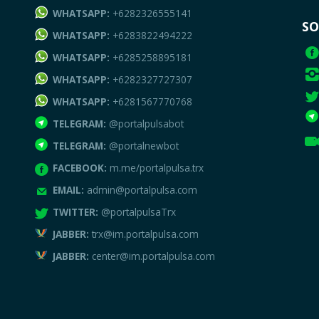
WHATSAPP:
+6282326555141
SO
WHATSAPP:
+6283822494222
WHATSAPP:
+6285258895181
WHATSAPP:
+6282327727307
WHATSAPP:
+6281567770768
TELEGRAM:
@portalpulsabot
TELEGRAM:
@portalnewbot
FACEBOOK:
m.me/portalpulsa.trx
EMAIL:
admin@portalpulsa.com
TWITTER:
@portalpulsaTrx
JABBER:
trx@im.portalpulsa.com
JABBER:
center@im.portalpulsa.com