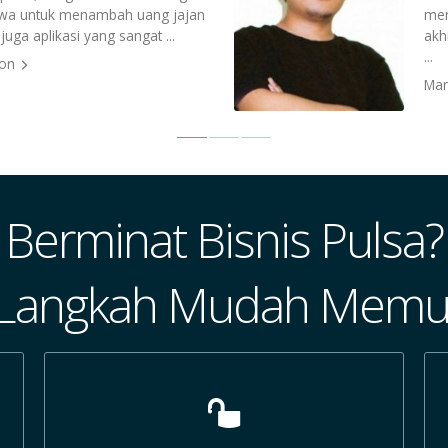
swa untuk menambah uang jajan
mem
juga aplikasi yang sangat ...
akh
...
bon
Mar
Berminat Bisnis Pulsa?
 Langkah Mudah Memul