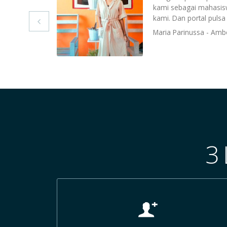
kami sebagai mahasi
kami. Dan portal pulsa 

Maria Parinussa - Am
3