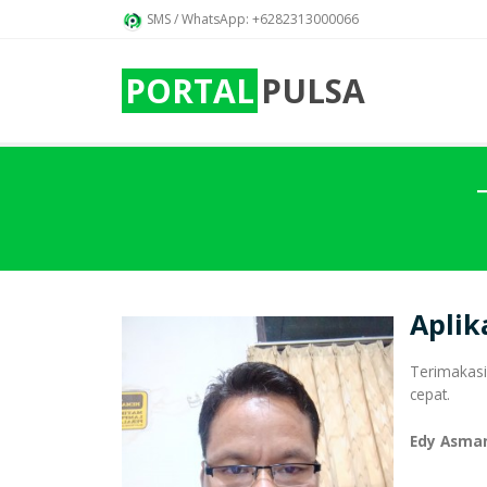
SMS / WhatsApp: +6282313000066
PORTAL
PULSA
Aplik
Terimakasi
cepat.
Edy Asman