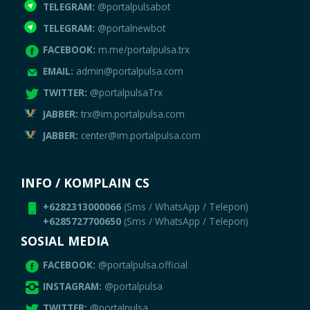
TELEGRAM:
@portalpulsabot
TELEGRAM:
@portalnewbot
FACEBOOK:
m.me/portalpulsa.trx
EMAIL:
admin@portalpulsa.com
TWITTER:
@portalpulsaTrx
JABBER:
trx@im.portalpulsa.com
JABBER:
center@im.portalpulsa.com
INFO / KOMPLAIN CS
+6282313000066
(Sms / WhatsApp / Telepon)
+6285727700650
(Sms / WhatsApp / Telepon)
SOSIAL MEDIA
FACEBOOK:
@portalpulsa.official
INSTAGRAM:
@portalpulsa
TWITTER:
@portalpulsa