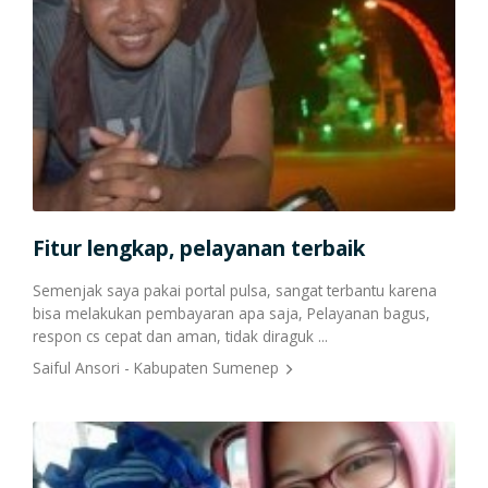
Cetak Struk Token & PPOB
Transaksi Via API
Fitur lengkap, pelayanan terbaik
Semenjak saya pakai portal pulsa, sangat terbantu karena
bisa melakukan pembayaran apa saja, Pelayanan bagus,
respon cs cepat dan aman, tidak diraguk ...
Saiful Ansori - Kabupaten Sumenep
Ha