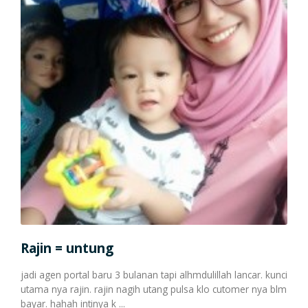
Hall
saya
nyob
Rina 
Rajin = untung
jadi agen portal baru 3 bulanan tapi alhmdulillah lancar. kunci
utama nya rajin. rajin nagih utang pulsa klo cutomer nya blm
bayar. hahah intinya k ...