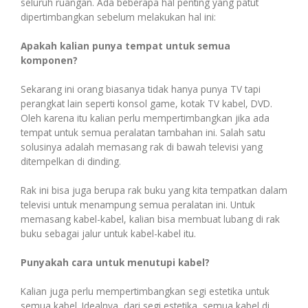
Transaksi Massal
seluruh ruangan. Ada beberapa hal penting yang patut
dipertimbangkan sebelum melakukan hal ini:
Apakah kalian punya tempat untuk semua
Pulsa Transfer
Transaksi Via WhatsApp
komponen?
Sekarang ini orang biasanya tidak hanya punya TV tapi
perangkat lain seperti konsol game, kotak TV kabel, DVD.
Topup E-Wallet
Transaksi Via Facebook
Oleh karena itu kalian perlu mempertimbangkan jika ada
tempat untuk semua peralatan tambahan ini. Salah satu
solusinya adalah memasang rak di bawah televisi yang
ditempelkan di dinding.
Voucher Game Online
Transaksi Via Telegram
Rak ini bisa juga berupa rak buku yang kita tempatkan dalam
televisi untuk menampung semua peralatan ini. Untuk
memasang kabel-kabel, kalian bisa membuat lubang di rak
Voucher Wifi, dll
buku sebagai jalur untuk kabel-kabel itu.
Transaksi Via Gtalk
Punyakah cara untuk menutupi kabel?
Pasca Bayar / PPOB
Kalian juga perlu mempertimbangkan segi estetika untuk
Transaksi Via Twitter
semua kabel. Idealnya, dari segi estetika, semua kabel di