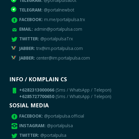
TELEGRAM:
@portalpulsabot
TELEGRAM:
@portalnewbot
FACEBOOK:
m.me/portalpulsa.trx
EMAIL:
admin@portalpulsa.com
TWITTER:
@portalpulsaTrx
JABBER:
trx@im.portalpulsa.com
JABBER:
center@im.portalpulsa.com
INFO / KOMPLAIN CS
+6282313000066
(Sms / WhatsApp / Telepon)
+6285727700650
(Sms / WhatsApp / Telepon)
SOSIAL MEDIA
FACEBOOK:
@portalpulsa.official
INSTAGRAM:
@portalpulsa
TWITTER:
@portalpulsa