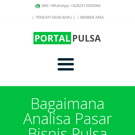
SMS / WhatsApp: +6282313000066
PENDAFTARAN BARU
|
MEMBER AREA
PORTAL
PULSA
Home
Bagaimana
Analisa Pasar
Produk
Bisnis Pulsa