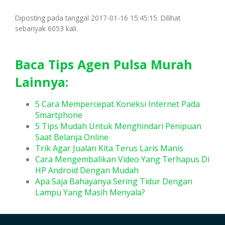
Diposting pada tanggal 2017-01-16 15:45:15. Dilihat
sebanyak 6053 kali.
Baca Tips Agen Pulsa Murah
Lainnya:
5 Cara Mempercepat Koneksi Internet Pada
Smartphone
5 Tips Mudah Untuk Menghindari Penipuan
Saat Belanja Online
Trik Agar Jualan Kita Terus Laris Manis
Cara Mengembalikan Video Yang Terhapus Di
HP Android Dengan Mudah
Apa Saja Bahayanya Sering Tidur Dengan
Lampu Yang Masih Menyala?