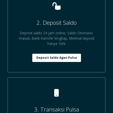
2. Deposit Saldo
Deposit saldo 24 jam online, Saldo Otomasis
masuk, Bank transfer lengkap, Minimal deposit
hanya 10rb
Deposit Saldo Agen Pulsa
3. Transaksi Pulsa