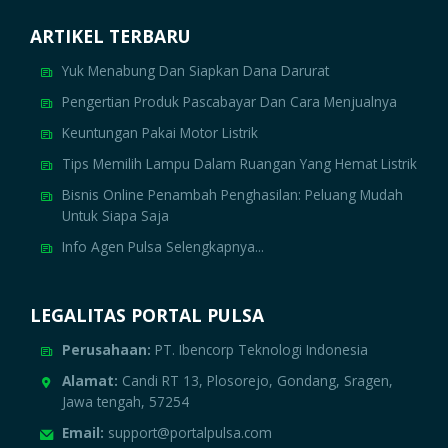
ARTIKEL TERBARU
Yuk Menabung Dan Siapkan Dana Darurat
Pengertian Produk Pascabayar Dan Cara Menjualnya
Keuntungan Pakai Motor Listrik
Tips Memilih Lampu Dalam Ruangan Yang Hemat Listrik
Bisnis Online Penambah Penghasilan: Peluang Mudah
Untuk Siapa Saja
Info Agen Pulsa Selengkapnya...
LEGALITAS PORTAL PULSA
Perusahaan:
PT. Ibencorp Teknologi Indonesia
Alamat:
Candi RT 13, Plosorejo, Gondang, Sragen,
Jawa tengah, 57254
Email:
support@portalpulsa.com