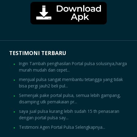
TESTIMONI TERBARU
Ingin Tambah penghasilan Portal pulsa solusinya,harga
murah mudah dan cepet...
menjual pulsa sangat membantu tetangga yang tidak
bisa pergi jauh2 beli pul...
Semenjak pake portal pulsa, semua lebih gampang,
disamping utk pemakaian pr...
saya jual pulsa kurang lebih sudah 15 th penasaran
dengan portal pulsa say...
Testimoni Agen Portal Pulsa Selengkapnya...