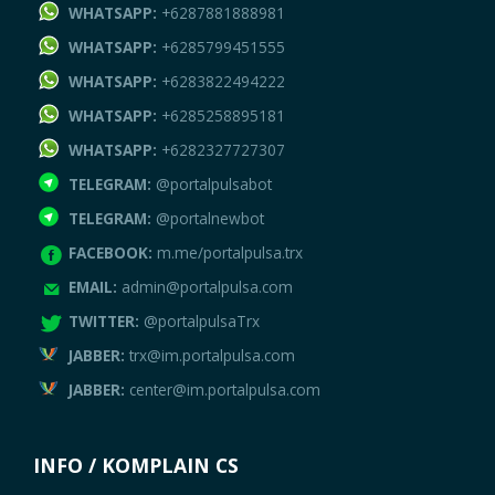
WHATSAPP:
+6287881888981
WHATSAPP:
+6285799451555
WHATSAPP:
+6283822494222
WHATSAPP:
+6285258895181
WHATSAPP:
+6282327727307
TELEGRAM:
@portalpulsabot
TELEGRAM:
@portalnewbot
FACEBOOK:
m.me/portalpulsa.trx
EMAIL:
admin@portalpulsa.com
TWITTER:
@portalpulsaTrx
JABBER:
trx@im.portalpulsa.com
JABBER:
center@im.portalpulsa.com
INFO / KOMPLAIN CS