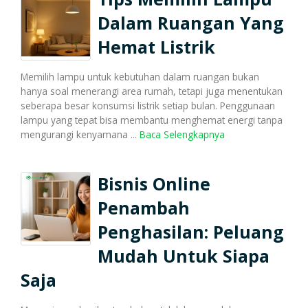
Dalam Ruangan Yang
Cetak Struk Token & PPOB
Hemat Listrik
Transaksi Via API
Memilih lampu untuk kebutuhan dalam ruangan bukan
hanya soal menerangi area rumah, tetapi juga menentukan
seberapa besar konsumsi listrik setiap bulan. Penggunaan
lampu yang tepat bisa membantu menghemat energi tanpa
mengurangi kenyamana ...
Baca Selengkapnya
Bisnis Online
Penambah
Penghasilan: Peluang
Mudah Untuk Siapa
Saja