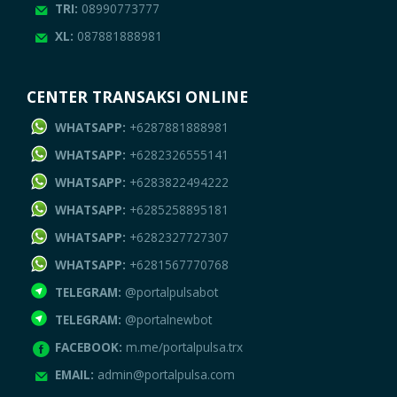
TRI:
08990773777
XL:
087881888981
CENTER TRANSAKSI ONLINE
WHATSAPP:
+6287881888981
WHATSAPP:
+6282326555141
WHATSAPP:
+6283822494222
WHATSAPP:
+6285258895181
WHATSAPP:
+6282327727307
WHATSAPP:
+6281567770768
TELEGRAM:
@portalpulsabot
TELEGRAM:
@portalnewbot
FACEBOOK:
m.me/portalpulsa.trx
EMAIL:
admin@portalpulsa.com