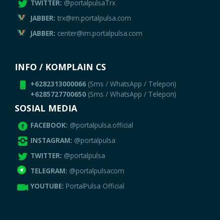
TWITTER:
@portalpulsaTrx
JABBER:
trx@im.portalpulsa.com
JABBER:
center@im.portalpulsa.com
INFO / KOMPLAIN CS
+6282313000066
(Sms / WhatsApp / Telepon)
+6285727700650
(Sms / WhatsApp / Telepon)
SOSIAL MEDIA
FACEBOOK:
@portalpulsa.official
INSTAGRAM:
@portalpulsa
TWITTER:
@portalpulsa
TELEGRAM:
@portalpulsacom
YOUTUBE:
PortalPulsa Official