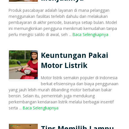
Transaksi Massal
Produk pascabayar adalah layanan di mana pelanggan
menggunakan fasilitas terlebih dahulu dan melakukan
pembayaran di akhir periode, biasanya setiap bulan. Model
Pulsa Transfer
Transaksi Via WhatsApp
ini memungkinkan pengguna menikmati kemudahan tanpa
perlu mengisi saldo di awal, seh ...
Baca Selengkapnya
Topup E-Wallet
Transaksi Via Facebook
Keuntungan Pakai
Motor Listrik
Voucher Game Online
Transaksi Via Telegram
Motor listrik semakin populer di Indonesia
berkat efisiensinya dan biaya penggunaan
yang jauh lebih murah dibanding motor berbahan bakar
bensin. Selain itu, pemerintah juga mendukung
Voucher Wifi, dll
Transaksi Via Gtalk
perkembangan kendaraan listrik melalui berbagai insentif
serta ...
Baca Selengkapnya
Pasca Bayar / PPOB
Transaksi Via Twitter
Tips Memilih Lampu