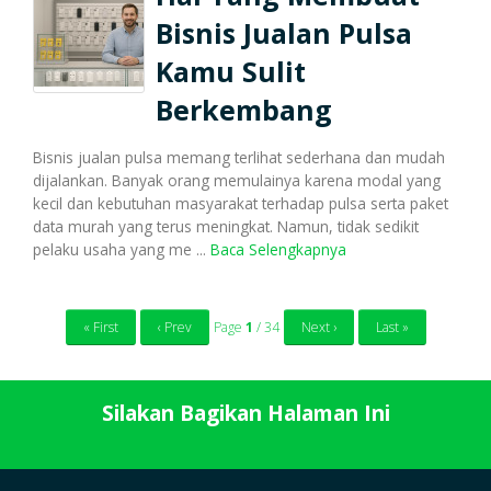
Bisnis Jualan Pulsa
Kamu Sulit
Berkembang
Bisnis jualan pulsa memang terlihat sederhana dan mudah
dijalankan. Banyak orang memulainya karena modal yang
kecil dan kebutuhan masyarakat terhadap pulsa serta paket
data murah yang terus meningkat. Namun, tidak sedikit
pelaku usaha yang me ...
Baca Selengkapnya
« First
‹ Prev
Page
1
/ 34
Next ›
Last »
Silakan Bagikan Halaman Ini