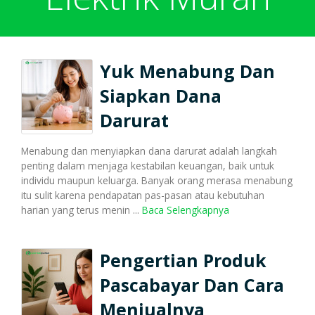
Harga Pulsa Elektrik
Bonus
Yuk Menabung Dan
Token PLN murah
Bonus Mingguan
Deposit
Siapkan Dana
Darurat
Pulsa Reguler
Transaksi
Bonus Transaksi
Menabung dan menyiapkan dana darurat adalah langkah
penting dalam menjaga kestabilan keuangan, baik untuk
individu maupun keluarga. Banyak orang merasa menabung
Paket Data Internet
Cara Transaksi
Support
itu sulit karena pendapatan pas-pasan atau kebutuhan
harian yang terus menin ...
Baca Selengkapnya
Paket SMS & Telepon
Transaksi Terjadwal
Pengertian Produk
Pascabayar Dan Cara
Menjualnya
Unlock / Aktivasi Voucher