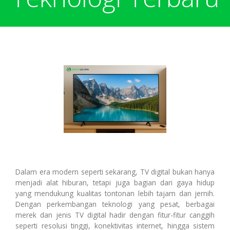
Harga Pulsa Elektrik
Bonus
Token PLN murah
Bonus Mingguan
Deposit
Pulsa Reguler
Transaksi
Bonus Transaksi
Paket Data Internet
Cara Transaksi
Support
Dalam era modern seperti sekarang, TV digital bukan hanya
menjadi alat hiburan, tetapi juga bagian dari gaya hidup
Paket SMS & Telepon
Transaksi Terjadwal
yang mendukung kualitas tontonan lebih tajam dan jernih.
Dengan perkembangan teknologi yang pesat, berbagai
merek dan jenis TV digital hadir dengan fitur-fitur canggih
seperti resolusi tinggi, konektivitas internet, hingga sistem
Unlock / Aktivasi Voucher