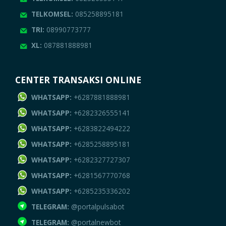
TELKOMSEL:
085258895181
TRI:
08990773777
XL:
087881888981
CENTER TRANSAKSI ONLINE
WHATSAPP:
+6287881888981
WHATSAPP:
+6282326555141
WHATSAPP:
+6283822494222
WHATSAPP:
+6285258895181
WHATSAPP:
+6282327727307
WHATSAPP:
+6281567770768
WHATSAPP:
+6285235336202
TELEGRAM:
@portalpulsabot
TELEGRAM:
@portalnewbot