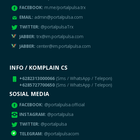
FACEBOOK:
m.me/portalpulsa.trx
EMAIL:
admin@portalpulsa.com
TWITTER:
@portalpulsaTrx
JABBER:
trx@im.portalpulsa.com
JABBER:
center@im.portalpulsa.com
INFO / KOMPLAIN CS
+6282313000066
(Sms / WhatsApp / Telepon)
+6285727700650
(Sms / WhatsApp / Telepon)
SOSIAL MEDIA
FACEBOOK:
@portalpulsa.official
INSTAGRAM:
@portalpulsa
TWITTER:
@portalpulsa
TELEGRAM:
@portalpulsacom