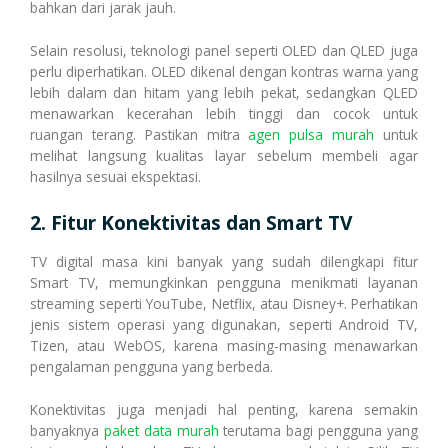
bahkan dari jarak jauh.
Selain resolusi, teknologi panel seperti OLED dan QLED juga
Cetak Struk Token & PPOB
Transaksi Via API
perlu diperhatikan. OLED dikenal dengan kontras warna yang
lebih dalam dan hitam yang lebih pekat, sedangkan QLED
menawarkan kecerahan lebih tinggi dan cocok untuk
ruangan terang. Pastikan mitra
agen pulsa murah
untuk
melihat langsung kualitas layar sebelum membeli agar
hasilnya sesuai ekspektasi.
2. Fitur Konektivitas dan Smart TV
TV digital masa kini banyak yang sudah dilengkapi fitur
Smart TV, memungkinkan pengguna menikmati layanan
streaming seperti YouTube, Netflix, atau Disney+. Perhatikan
jenis sistem operasi yang digunakan, seperti Android TV,
Tizen, atau WebOS, karena masing-masing menawarkan
pengalaman pengguna yang berbeda.
Konektivitas juga menjadi hal penting, karena semakin
banyaknya
paket data murah
terutama bagi pengguna yang