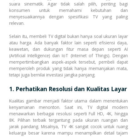
Transaksi Massal
suara sinematik. Agar tidak salah pilih, penting bagi
konsumen untuk memahami kebutuhan dan
menyesuaikannya dengan spesifikasi TV yang paling
relevan.
Pulsa Transfer
Transaksi Via WhatsApp
Selain itu, membeli TV digital bukan hanya soal ukuran layar
atau harga. Ada banyak faktor lain seperti efisiensi daya,
keawetan, dan dukungan fitur masa depan seperti AI
Topup E-Wallet
Transaksi Via Facebook
(Artificial Intelligence) dan IoT (Internet of Things). Dengan
mempertimbangkan aspek-aspek tersebut, pembeli dapat
memperoleh produk yang tidak hanya memanjakan mata,
tetapi juga bernilai investasi jangka panjang.
Voucher Game Online
Transaksi Via Telegram
1. Perhatikan Resolusi dan Kualitas Layar
Kualitas gambar menjadi faktor utama dalam menentukan
Voucher Wifi, dll
Transaksi Via Gtalk
kenyamanan menonton. Saat ini, TV digital modern
menawarkan berbagai resolusi seperti Full HD, 4K, hingga
8K. Pilihan terbaik tergantung pada ukuran ruangan dan
jarak pandang. Misalnya, TV 4K sangat cocok untuk ruang
Pasca Bayar / PPOB
Transaksi Via Twitter
keluarga besar karena mampu menampilkan detail tajam