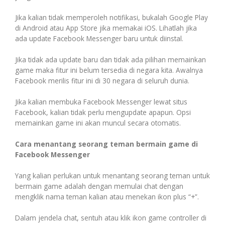
Jika kalian tidak memperoleh notifikasi, bukalah Google Play
di Android atau App Store jika memakai iOS. Lihatlah jika
Cetak Struk Token & PPOB
Transaksi Via API
ada update Facebook Messenger baru untuk diinstal.
Jika tidak ada update baru dan tidak ada pilihan memainkan
game maka fitur ini belum tersedia di negara kita. Awalnya
Facebook merilis fitur ini di 30 negara di seluruh dunia.
Jika kalian membuka Facebook Messenger lewat situs
Facebook, kalian tidak perlu mengupdate apapun. Opsi
memainkan game ini akan muncul secara otomatis.
Cara menantang seorang teman bermain game di
Facebook Messenger
Yang kalian perlukan untuk menantang seorang teman untuk
bermain game adalah dengan memulai chat dengan
mengklik nama teman kalian atau menekan ikon plus “+”.
Dalam jendela chat, sentuh atau klik ikon game controller di