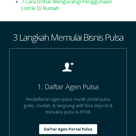
7 Cara Untuk Mengurangi Penggunaan
Listrik Di Rumah
3 Langkah Memulai Bisnis Pulsa
1. Daftar Agen Pulsa
Pendaftaran agen pulsa murah portal pulsa
gratis, mudah, & langsung aktif bisa deposit &
transaksi pulsa & PPOB
Daftar Agen Portal Pulsa