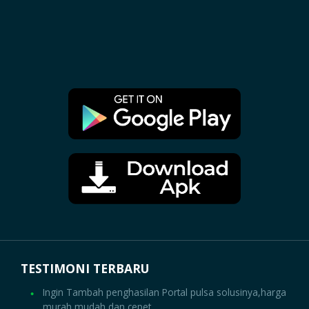
TESTIMONI TERBARU
Ingin Tambah penghasilan Portal pulsa solusinya,harga
murah mudah dan cepet...