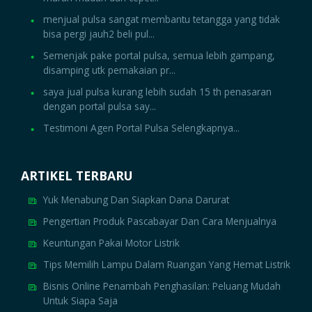
menjual pulsa sangat membantu tetangga yang tidak
bisa pergi jauh2 beli pul...
Semenjak pake portal pulsa, semua lebih gampang,
disamping utk pemakaian pr...
saya jual pulsa kurang lebih sudah 15 th penasaran
dengan portal pulsa say...
Testimoni Agen Portal Pulsa Selengkapnya...
ARTIKEL TERBARU
Yuk Menabung Dan Siapkan Dana Darurat
Pengertian Produk Pascabayar Dan Cara Menjualnya
Keuntungan Pakai Motor Listrik
Tips Memilih Lampu Dalam Ruangan Yang Hemat Listrik
Bisnis Online Penambah Penghasilan: Peluang Mudah
Untuk Siapa Saja