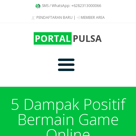
SMS / WhatsApp: +6282313000066
PENDAFTARAN BARU
|
MEMBER AREA
PORTAL
PULSA
Home
5 Dampak Positif
Bermain Game
Produk
Online