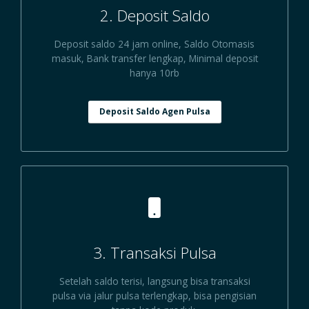
2. Deposit Saldo
Deposit saldo 24 jam online, Saldo Otomasis
masuk, Bank transfer lengkap, Minimal deposit
hanya 10rb
Deposit Saldo Agen Pulsa
3. Transaksi Pulsa
Setelah saldo terisi, langsung bisa transaksi
pulsa via jalur pulsa terlengkap, bisa pengisian