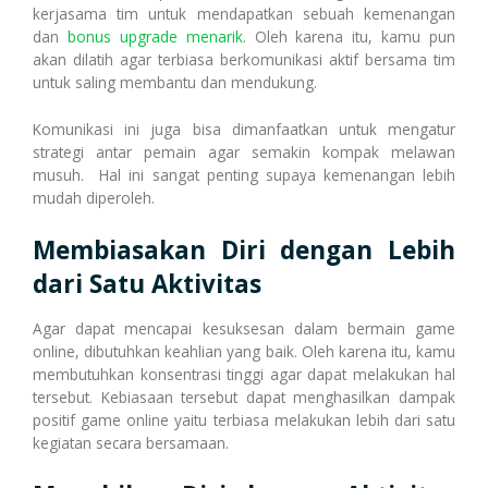
kerjasama tim untuk mendapatkan sebuah kemenangan
dan
bonus upgrade menarik
. Oleh karena itu, kamu pun
akan dilatih agar terbiasa berkomunikasi aktif bersama tim
untuk saling membantu dan mendukung.
Komunikasi ini juga bisa dimanfaatkan untuk mengatur
strategi antar pemain agar semakin kompak melawan
musuh. Hal ini sangat penting supaya kemenangan lebih
mudah diperoleh.
Membiasakan Diri dengan Lebih
dari Satu Aktivitas
Agar dapat mencapai kesuksesan dalam bermain game
online, dibutuhkan keahlian yang baik. Oleh karena itu, kamu
membutuhkan konsentrasi tinggi agar dapat melakukan hal
tersebut. Kebiasaan tersebut dapat menghasilkan dampak
positif game online yaitu terbiasa melakukan lebih dari satu
kegiatan secara bersamaan.