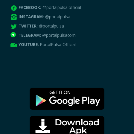
FACEBOOK:
@portalpulsa.official
INSTAGRAM:
@portalpulsa
TWITTER:
@portalpulsa
TELEGRAM:
@portalpulsacom
YOUTUBE:
PortalPulsa Official