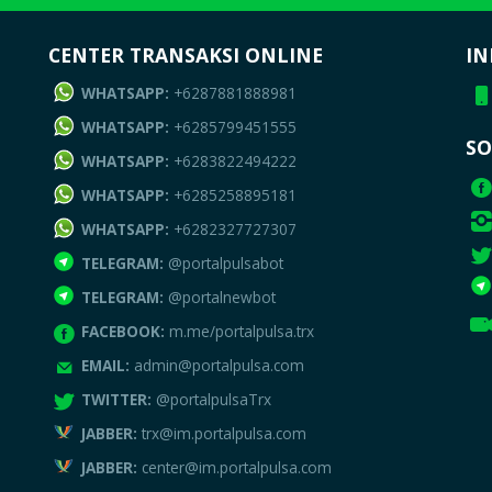
CENTER TRANSAKSI ONLINE
IN
WHATSAPP:
+6287881888981
WHATSAPP:
+6285799451555
SO
WHATSAPP:
+6283822494222
WHATSAPP:
+6285258895181
WHATSAPP:
+6282327727307
TELEGRAM:
@portalpulsabot
TELEGRAM:
@portalnewbot
FACEBOOK:
m.me/portalpulsa.trx
EMAIL:
admin@portalpulsa.com
TWITTER:
@portalpulsaTrx
JABBER:
trx@im.portalpulsa.com
JABBER:
center@im.portalpulsa.com