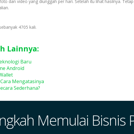
to dan video yang diunggah per hari. Setelah itu lihat hasilnya. Te
lian.
sebanyak 4705 kali.
h Lainnya:
eknologi Baru
ne Android
Wallet
 Cara Mengatasinya
Secara Sederhana?
ngkah Memulai Bisnis 