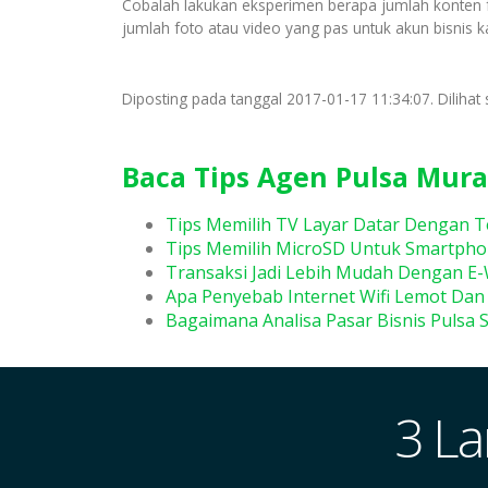
Cobalah lakukan eksperimen berapa jumlah konten fo
jumlah foto atau video yang pas untuk akun bisnis ka
Diposting pada tanggal 2017-01-17 11:34:07. Dilihat 
Baca Tips Agen Pulsa Mura
Tips Memilih TV Layar Datar Dengan T
Tips Memilih MicroSD Untuk Smartpho
Transaksi Jadi Lebih Mudah Dengan E-
Apa Penyebab Internet Wifi Lemot Dan
Bagaimana Analisa Pasar Bisnis Pulsa 
3 La