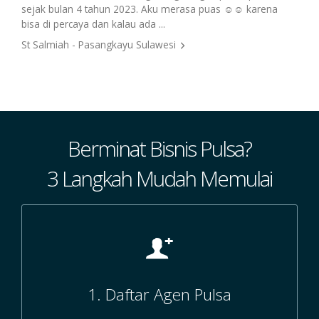
Manf
sejak bulan 4 tahun 2023. Aku merasa puas ☺️☺️ karena
satu
bisa di percaya dan kalau ada ...
onli
St Salmiah - Pasangkayu Sulawesi
Muht
Berminat Bisnis Pulsa?
3 Langkah Mudah Memulai
1. Daftar Agen Pulsa