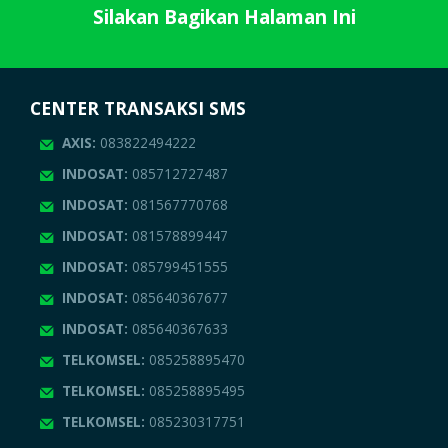
Silakan Bagikan Halaman Ini
CENTER TRANSAKSI SMS
AXIS:
083822494222
INDOSAT:
085712727487
INDOSAT:
081567770768
INDOSAT:
081578899447
INDOSAT:
085799451555
INDOSAT:
085640367677
INDOSAT:
085640367633
TELKOMSEL:
085258895470
TELKOMSEL:
085258895495
TELKOMSEL:
085230317751