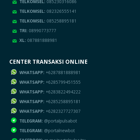
TELKOMSEL:
085230316086
TELKOMSEL:
082326555141
TELKOMSEL:
085258895181
TRI:
08990773777
XL:
087881888981
CENTER TRANSAKSI ONLINE
WHATSAPP:
+6287881888981
WHATSAPP:
+6285799451555
WHATSAPP:
+6283822494222
WHATSAPP:
+6285258895181
WHATSAPP:
+6282327727307
TELEGRAM:
@portalpulsabot
TELEGRAM:
@portalnewbot