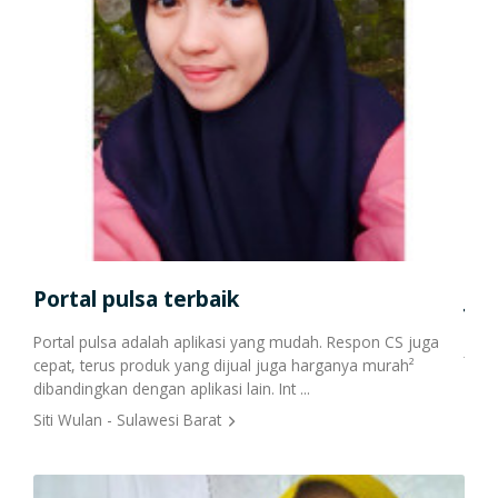
Cetak Struk Token & PPOB
Transaksi Via API
Portal pulsa terbaik
Jua
Portal pulsa adalah aplikasi yang mudah. Respon CS juga
Jual
cepat, terus produk yang dijual juga harganya murah²
bank
dibandingkan dengan aplikasi lain. Int ...
pemb
Siti Wulan - Sulawesi Barat
Lail