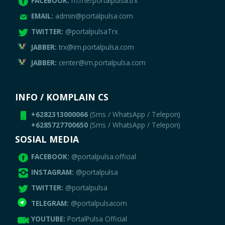
FACEBOOK:
m.me/portalpulsa.trx
EMAIL:
admin@portalpulsa.com
TWITTER:
@portalpulsaTrx
JABBER:
trx@im.portalpulsa.com
JABBER:
center@im.portalpulsa.com
INFO / KOMPLAIN CS
+6282313000066
(Sms / WhatsApp / Telepon)
+6285727700650
(Sms / WhatsApp / Telepon)
SOSIAL MEDIA
FACEBOOK:
@portalpulsa.official
INSTAGRAM:
@portalpulsa
TWITTER:
@portalpulsa
TELEGRAM:
@portalpulsacom
YOUTUBE:
PortalPulsa Official