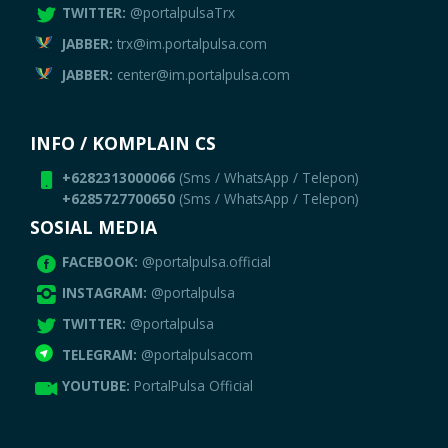
TWITTER:
@portalpulsaTrx
JABBER:
trx@im.portalpulsa.com
JABBER:
center@im.portalpulsa.com
INFO / KOMPLAIN CS
+6282313000066
(Sms / WhatsApp / Telepon)
+6285727700650
(Sms / WhatsApp / Telepon)
SOSIAL MEDIA
FACEBOOK:
@portalpulsa.official
INSTAGRAM:
@portalpulsa
TWITTER:
@portalpulsa
TELEGRAM:
@portalpulsacom
YOUTUBE:
PortalPulsa Official