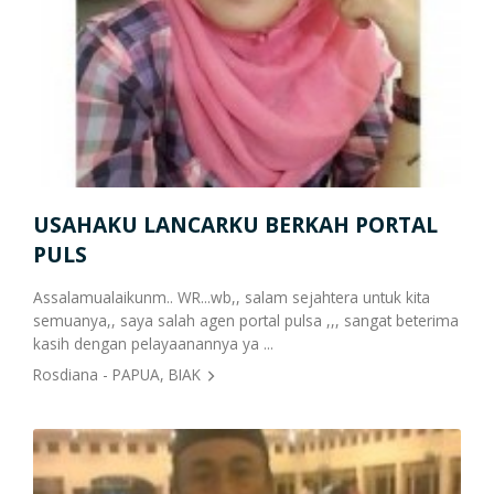
Cetak Struk Token & PPOB
Transaksi Via API
USAHAKU LANCARKU BERKAH PORTAL
Pe
PULS
kaa,
Sela
epan
memu
Assalamualaikunm.. WR...wb,, salam sejahtera untuk kita
pert
semuanya,, saya salah agen portal pulsa ,,, sangat beterima
kasih dengan pelayaanannya ya ...
Arie
Rosdiana - PAPUA, BIAK