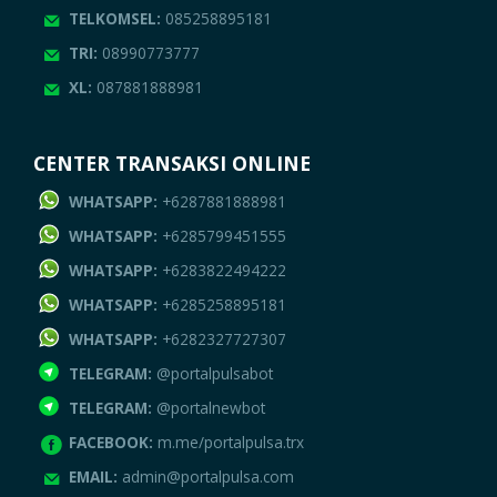
TELKOMSEL:
085258895181
TRI:
08990773777
XL:
087881888981
CENTER TRANSAKSI ONLINE
WHATSAPP:
+6287881888981
WHATSAPP:
+6285799451555
WHATSAPP:
+6283822494222
WHATSAPP:
+6285258895181
WHATSAPP:
+6282327727307
TELEGRAM:
@portalpulsabot
TELEGRAM:
@portalnewbot
FACEBOOK:
m.me/portalpulsa.trx
EMAIL:
admin@portalpulsa.com