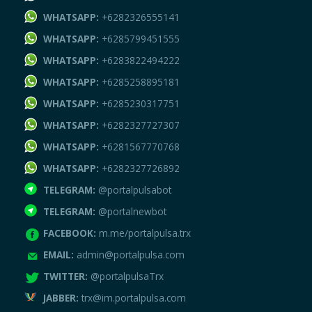
WHATSAPP:
+6282326555141
WHATSAPP:
+6285799451555
WHATSAPP:
+6283822494222
WHATSAPP:
+6285258895181
WHATSAPP:
+6285230317751
WHATSAPP:
+6282327727307
WHATSAPP:
+6281567770768
WHATSAPP:
+6282327726892
TELEGRAM:
@portalpulsabot
TELEGRAM:
@portalnewbot
FACEBOOK:
m.me/portalpulsa.trx
EMAIL:
admin@portalpulsa.com
TWITTER:
@portalpulsaTrx
JABBER:
trx@im.portalpulsa.com