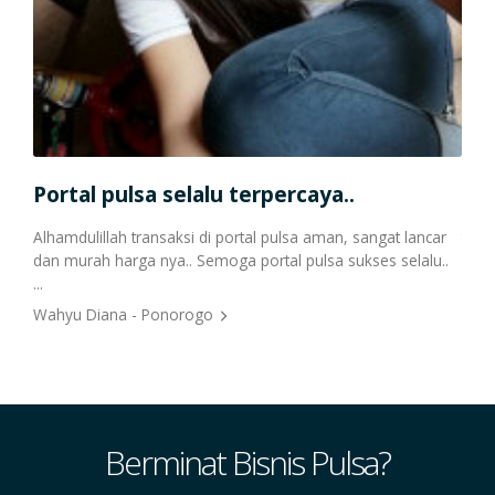
Se
Portal pulsa selalu terpercaya..
TDK 
Alhamdulillah transaksi di portal pulsa aman, sangat lancar
tp s
dan murah harga nya.. Semoga portal pulsa sukses selalu..
Mash
...
Pur
Wahyu Diana - Ponorogo
Berminat Bisnis Pulsa?