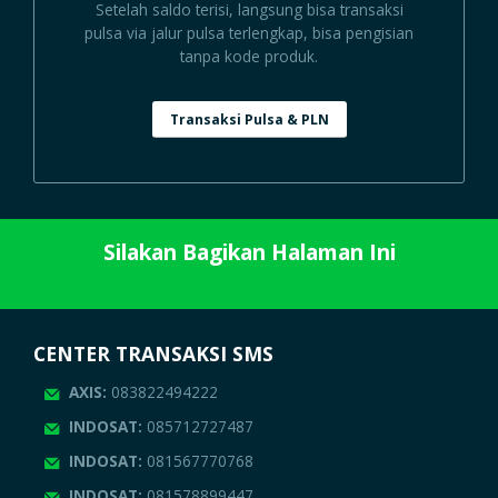
Setelah saldo terisi, langsung bisa transaksi
pulsa via jalur pulsa terlengkap, bisa pengisian
tanpa kode produk.
Transaksi Pulsa & PLN
Silakan Bagikan Halaman Ini
CENTER TRANSAKSI SMS
AXIS:
083822494222
INDOSAT:
085712727487
INDOSAT:
081567770768
INDOSAT:
081578899447