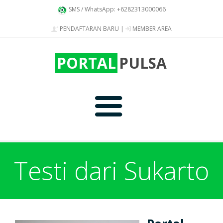
SMS / WhatsApp: +6282313000066
PENDAFTARAN BARU
|
MEMBER AREA
PORTAL
PULSA
Home
Testi dari Sukarto
Produk