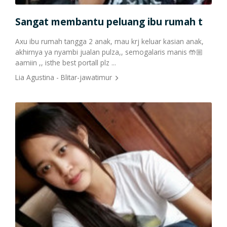
Sangat membantu peluang ibu rumah t
Ha
Cetak Struk Token & PPOB
Transaksi Via API
Axu ibu rumah tangga 2 anak, mau krj keluar kasian anak,
Teri
akhirnya ya nyambi jualan pulza,, semogalaris manis 🤲🏼
kecil
aamiin ,, isthe best portall plz ...
Rend
Lia Agustina - Blitar-jawatimur