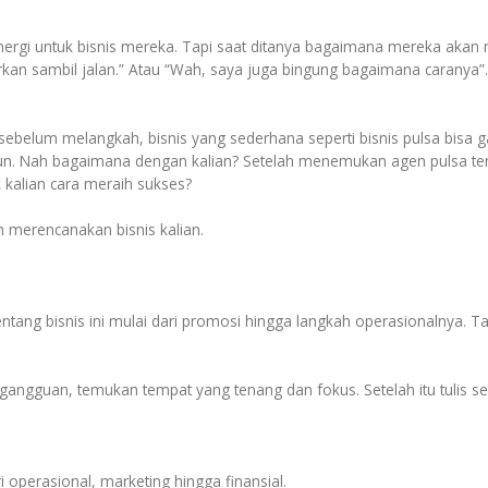
nergi untuk bisnis mereka. Tapi saat ditanya bagaimana mereka akan
kan sambil jalan.” Atau “Wah, saya juga bingung bagaimana caranya”. 
belum melangkah, bisnis yang sederhana seperti bisnis pulsa bisa gag
un. Nah bagaimana dengan kalian? Setelah menemukan agen pulsa terp
 kalian cara meraih sukses?
h merencanakan bisnis kalian.
ntang bisnis ini mulai dari promosi hingga langkah operasionalnya. T
 gangguan, temukan tempat yang tenang dan fokus. Setelah itu tulis s
i operasional, marketing hingga finansial.