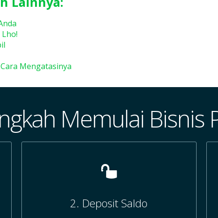
h Lainnya:
Anda
 Lho!
il
 Cara Mengatasinya
ngkah Memulai Bisnis 
2. Deposit Saldo