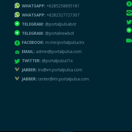
WHATSAPP:
+6285258895181
WHATSAPP:
+6282327727307
TELEGRAM:
@portalpulsabot
TELEGRAM:
@portalnewbot
FACEBOOK:
m.me/portalpulsa.trx
EMAIL:
admin@portalpulsa.com
TWITTER:
@portalpulsaTrx
JABBER:
trx@im.portalpulsa.com
JABBER:
center@im.portalpulsa.com