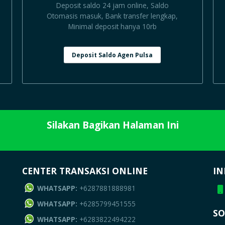
Deposit saldo 24 jam online, Saldo
Otomasis masuk, Bank transfer lengkap,
Minimal deposit hanya 10rb
Deposit Saldo Agen Pulsa
Silakan Bagikan Halaman Ini
CENTER TRANSAKSI ONLINE
IN
WHATSAPP:
+6287881888981
WHATSAPP:
+6285799451555
SO
WHATSAPP:
+6283822494222