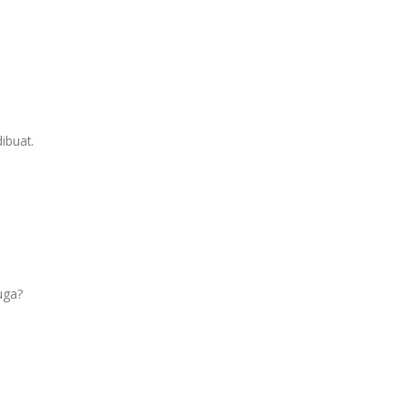
ibuat.
uga?