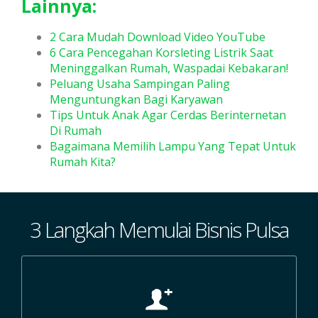
Lainnya:
2 Cara Mudah Download Video YouTube
6 Cara Pencegahan Korsleting Listrik Saat
Meninggalkan Rumah, Waspadai Kebakaran!
Peluang Usaha Sampingan Paling
Menguntungkan Bagi Karyawan
Tips Untuk Anak Agar Cerdas Berinternetan
Di Rumah
Bagaimana Memilih Lampu Yang Tepat Untuk
Rumah Kita?
3 Langkah Memulai Bisnis Pulsa