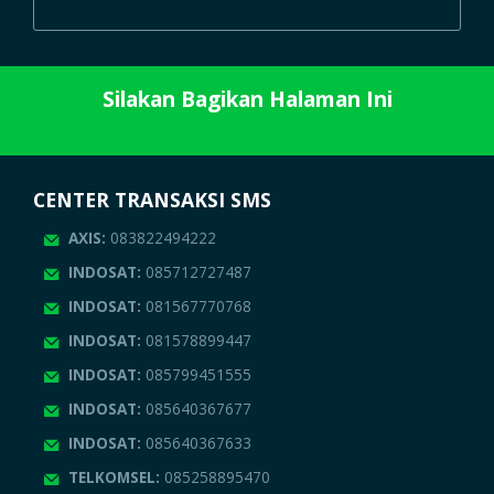
Silakan Bagikan Halaman Ini
CENTER TRANSAKSI SMS
AXIS:
083822494222
INDOSAT:
085712727487
INDOSAT:
081567770768
INDOSAT:
081578899447
INDOSAT:
085799451555
INDOSAT:
085640367677
INDOSAT:
085640367633
TELKOMSEL:
085258895470