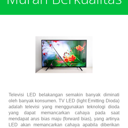
Harga Pulsa Elektrik
Bonus
Token PLN murah
Bonus Mingguan
Deposit
Pulsa Reguler
Transaksi
Bonus Transaksi
Paket Data Internet
Cara Transaksi
Support
Televisi LED belakangan semakin banyak diminati
oleh banyak konsumen. TV LED (light Emitting Dioda)
Paket SMS & Telepon
Transaksi Terjadwal
adalah televisi yang menggunakan teknologi dioda
yang dapat memancarkan cahaya pada saat
mendapat arus bias maju (forward bias), yang artinya
LED akan memancarkan cahaya apabila diberikan
Unlock / Aktivasi Voucher