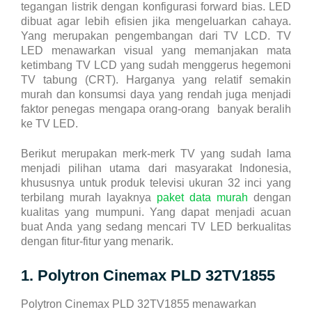
Transaksi Massal
tegangan listrik dengan konfigurasi forward bias. LED
dibuat agar lebih efisien jika mengeluarkan cahaya.
Yang merupakan pengembangan dari TV LCD. TV
LED menawarkan visual yang memanjakan mata
Pulsa Transfer
Transaksi Via WhatsApp
ketimbang TV LCD yang sudah menggerus hegemoni
TV tabung (CRT). Harganya yang relatif semakin
murah dan konsumsi daya yang rendah juga menjadi
faktor penegas mengapa orang-orang banyak beralih
Topup E-Wallet
Transaksi Via Facebook
ke TV LED.
Berikut merupakan merk-merk TV yang sudah lama
menjadi pilihan utama dari masyarakat Indonesia,
Voucher Game Online
Transaksi Via Telegram
khususnya untuk produk televisi ukuran 32 inci yang
terbilang murah layaknya
paket data murah
dengan
kualitas yang mumpuni. Yang dapat menjadi acuan
buat Anda yang sedang mencari TV LED berkualitas
Voucher Wifi, dll
Transaksi Via Gtalk
dengan fitur-fitur yang menarik.
1. Polytron Cinemax PLD 32TV1855
Pasca Bayar / PPOB
Transaksi Via Twitter
Polytron Cinemax PLD 32TV1855 menawarkan