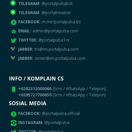
TELEGRAM:
@portalpulsabot
TELEGRAM:
@portalnewbot
FACEBOOK:
m.me/portalpulsa.trx
EMAIL:
admin@portalpulsa.com
TWITTER:
@portalpulsaTrx
JABBER:
trx@im.portalpulsa.com
JABBER:
center@im.portalpulsa.com
INFO / KOMPLAIN CS
+6282313000066
(Sms / WhatsApp / Telepon)
+6285727700650
(Sms / WhatsApp / Telepon)
SOSIAL MEDIA
FACEBOOK:
@portalpulsa.official
INSTAGRAM:
@portalpulsa
TWITTER:
@portalpulsa