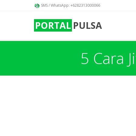
SMS / WhatsApp: +6282313000066
PORTAL
PULSA
5 Cara J