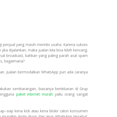
agi penjual yang masih merintis usaha. Karena sukses
ika dijalankan, maka jualan kita bisa lebih kencang.
 asal broadcast, bahkan yang paling parah asal spam
gus, bagaimana?
alan. Jualan bermodalkan WhatsApp pun ada caranya
akukan sembarangan, biasanya bertebaran di Grup
 pengguna
paket internet murah
yaitu orang sangat
ap–siap kena kick atau kena blokir calon konsumen
ah mungkin Anda diusir dari grup WhatsApp tersebut.