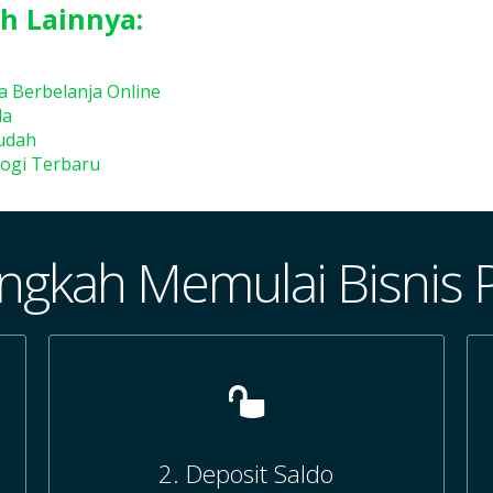
h Lainnya:
a Berbelanja Online
la
udah
logi Terbaru
ngkah Memulai Bisnis 
2. Deposit Saldo