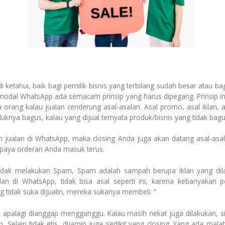
di ketahui, baik bagi pemilik bisnis yang terbilang sudah besar atau b
odal WhatsApp ada semacam prinsip yang harus dipegang. Prinsip ini j
a orang kalau jualan cenderung asal-asalan. Asal promo, asal iklan,
duknya bagus, kalau yang dijual ternyata produk/bisnis yang tidak ba
an jualan di WhatsApp, maka closing Anda juga akan datang asal-as
upaya orderan Anda masuk terus.
tidak melakukan Spam, Spam adalah sampah berupa iklan yang dil
lan di WhatsApp, tidak bisa asal seperti ini, karena kebanyakan
ng tidak suka dijualin, mereka sukanya membeli. “
 apalagi dianggap mengganggu. Kalau masih nekat juga dilakukan, si
 Selain tidak etis, dijamin juga sedikit yang closing. Yang ada mal