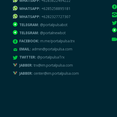
WHATSAPP:
+6283822494222
WHATSAPP:
+6285258895181
WHATSAPP:
+6282327727307
TELEGRAM:
@portalpulsabot
TELEGRAM:
@portalnewbot
FACEBOOK:
m.me/portalpulsa.trx
EMAIL:
admin@portalpulsa.com
TWITTER:
@portalpulsaTrx
JABBER:
trx@im.portalpulsa.com
JABBER:
center@im.portalpulsa.com