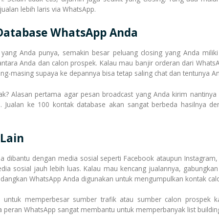
jualan lebih laris via WhatsApp.
 Database WhatsApp Anda
k yang Anda punya, semakin besar peluang closing yang Anda mili
ntara Anda dan calon prospek. Kalau mau banjir orderan dari WhatsA
ng-masing supaya ke depannya bisa tetap saling chat dan tentunya An
? Alasan pertama agar pesan broadcast yang Anda kirim nantinya d
. Jualan ke 100 kontak database akan sangat berbeda hasilnya den
 Lain
npa dibantu dengan media sosial seperti Facebook ataupun Instagra
dia sosial jauh lebih luas. Kalau mau kencang jualannya, gabungk
edangkan WhatsApp Anda digunakan untuk mengumpulkan kontak calo
an untuk memperbesar sumber trafik atau sumber calon prospek k
ga peran WhatsApp sangat membantu untuk memperbanyak list buildin