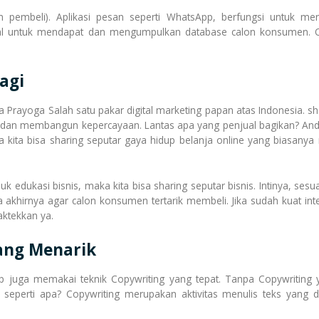
n pembeli). Aplikasi pesan seperti WhatsApp, berfungsi untuk meng
 untuk mendapat dan mengumpulkan database calon konsumen. Ole
bagi
 Prayoga Salah satu pakar digital marketing papan atas Indonesia. sh
dan membangun kepercayaan. Lantas apa yang penjual bagikan? Anda 
a kita bisa sharing seputar gaya hidup belanja online yang biasa
duk edukasi bisnis, maka kita bisa sharing seputar bisnis. Intinya, s
da akhirnya agar calon konsumen tertarik membeli. Jika sudah kuat in
aktekkan ya.
ang Menarik
p juga memakai teknik Copywriting yang tepat. Tanpa Copywriting y
 seperti apa? Copywriting merupakan aktivitas menulis teks yang di