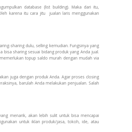
umpulkan database (list building). Maka dari itu,
h karena itu cara jitu jualan laris menggunakan
aring-sharing dulu, selling kemudian. Fungsinya yang
bisa sharing sesuai bidang produk yang Anda jual.
nya memerlukan topup saldo murah dengan mudah via
esuaikan juga dengan produk Anda. Agar proses closing
teraksinya, barulah Anda melakukan penjualan. Salah
ang menarik, akan lebih sulit untuk bisa mencapai
gunakan untuk iklan produk/jasa, tokoh, ide, atau