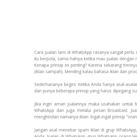
Cara jualan laris di WhatsApp rasanya sangat perlu 
itu berpola, sama halnya ketika mau jualan dengan m
Kenapa prinsip ini penting? Karena sekarang trenny
(iklan sampah). Mending kalau bahasa iklan dan pro
Sederhananya begini: Ketika Anda hanya asal-asal
dan punya beberapa prinsip yang harus dipegang s
Jika ingin aman jualannya maka usahakan untuk 
WhatsApp dan juga melalui pesan Broadcast. Jua
menghindari namanya iklan. Ingat-ingat prinsip “ora
Jangan asal menebar spam iklan di grup WhatsApp,
Anda. Jualan di WhatsApp grup Whatsapp orang lain.