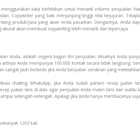
menggunakan kata berlebihan untuk menarik volume penjualan. Nam
ari. Copywriter yang baik menjunjung tinggi nilai kejujuran. Teta
 tentang produk/jasa yang akan Anda pasarkan. Dengannya, Anda da
 akurat akan membuat copywriting lebih menarik dan tepercaya.
alan Anda, adalah segera bagun tim penjualan. Misalnya Anda puny
rtinya Anda mempunyai 100.000 kontak secara tidak langsung. Sema
an sangat jauh berbeda jika Anda berjualan sendirian yang melelahka
ikasi chatting WhatsApp, jika Anda sudah paham resep jualan lari
ep jualan laris di atas agar penjualan Anda makin laris dari waktu 
 sampai setengah-setengah. Apalagi jika Anda hanya membacanya saja
sebanyak 1203 kali.