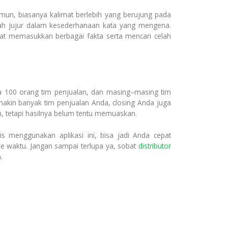
un, biasanya kalimat berlebih yang berujung pada
plah jujur dalam kesederhanaan kata yang mengena.
pat memasukkan berbagai fakta serta mencari celah
a 100 orang tim penjualan, dan masing–masing tim
kin banyak tim penjualan Anda, closing Anda juga
n, tetapi hasilnya belum tentu memuaskan.
s menggunakan aplikasi ini, bisa jadi Anda cepat
ke waktu. Jangan sampai terlupa ya, sobat
distributor
.