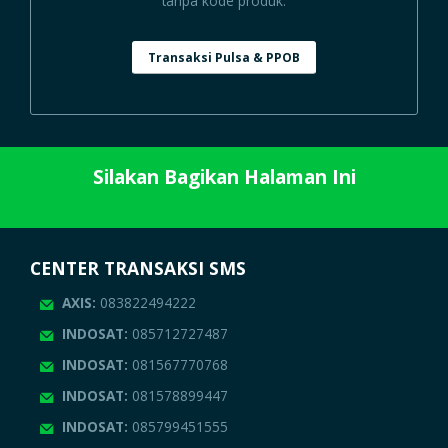
tanpa kode produk.
Transaksi Pulsa & PPOB
Silakan Bagikan Halaman Ini
CENTER TRANSAKSI SMS
AXIS:
083822494222
INDOSAT:
085712727487
INDOSAT:
081567770768
INDOSAT:
081578899447
INDOSAT:
085799451555