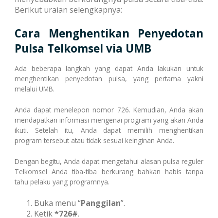
Berikut uraian selengkapnya:
Cetak Struk Token & PPOB
Transaksi Via API
Cara
Menghentikan Penyedotan
Pulsa Telkomsel
via UMB
Ada beberapa langkah yang dapat Anda lakukan untuk
menghentikan penyedotan pulsa, yang pertama yakni
melalui UMB.
Anda dapat menelepon nomor 726. Kemudian, Anda akan
mendapatkan informasi mengenai program yang akan Anda
ikuti. Setelah itu, Anda dapat memilih menghentikan
program tersebut atau tidak sesuai keinginan Anda.
Dengan begitu, Anda dapat mengetahui alasan pulsa reguler
Telkomsel Anda tiba-tiba berkurang bahkan habis tanpa
tahu pelaku yang programnya.
Buka menu “
Panggilan
”.
Ketik
*726#
.