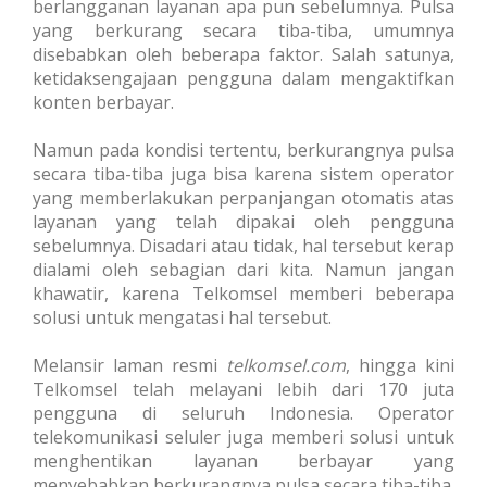
Transaksi Massal
berlangganan layanan apa pun sebelumnya. Pulsa
yang berkurang secara tiba-tiba, umumnya
disebabkan oleh beberapa faktor. Salah satunya,
ketidaksengajaan pengguna dalam mengaktifkan
Pulsa Transfer
Transaksi Via WhatsApp
konten berbayar.
Namun pada kondisi tertentu, berkurangnya pulsa
secara tiba-tiba juga bisa karena sistem operator
Topup E-Wallet
Transaksi Via Facebook
yang memberlakukan perpanjangan otomatis atas
layanan yang telah dipakai oleh pengguna
sebelumnya.
Disadari atau tidak, hal tersebut kerap
dialami oleh sebagian dari kita. Namun jangan
Voucher Game Online
Transaksi Via Telegram
khawatir, karena Telkomsel memberi beberapa
solusi untuk mengatasi hal tersebut.
Melansir laman resmi
telkomsel.com
, hingga kini
Voucher Wifi, dll
Transaksi Via Gtalk
Telkomsel telah melayani lebih dari 170 juta
pengguna di seluruh Indonesia. Operator
telekomunikasi seluler juga memberi solusi untuk
Pasca Bayar / PPOB
menghentikan layanan berbayar yang
Transaksi Via Twitter
menyebabkan berkurangnya pulsa secara tiba-tiba.