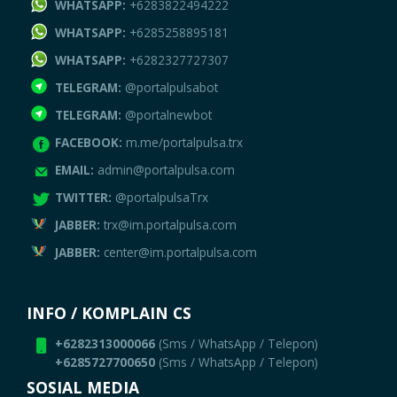
WHATSAPP:
+6283822494222
WHATSAPP:
+6285258895181
WHATSAPP:
+6282327727307
TELEGRAM:
@portalpulsabot
TELEGRAM:
@portalnewbot
FACEBOOK:
m.me/portalpulsa.trx
EMAIL:
admin@portalpulsa.com
TWITTER:
@portalpulsaTrx
JABBER:
trx@im.portalpulsa.com
JABBER:
center@im.portalpulsa.com
INFO / KOMPLAIN CS
+6282313000066
(Sms / WhatsApp / Telepon)
+6285727700650
(Sms / WhatsApp / Telepon)
SOSIAL MEDIA